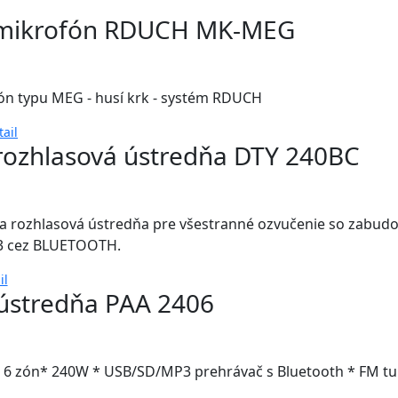
 mikrofón RDUCH MK-MEG
ón typu MEG - husí krk - systém RDUCH
tail
 rozhlasová ústredňa DTY 240BC
a rozhlasová ústredňa pre všestranné ozvučenie so zabu
3 cez BLUETOOTH.
il
ústredňa PAA 2406
 6 zón* 240W * USB/SD/MP3 prehrávač s Bluetooth * FM t