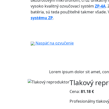
bezdrôtovým mikrofónom, či už unikátny 
vysoko kvalitný ozvučovací systém
ZP-4A
.
batéria, sú teda použiteľné takmer všade.
systému ZP
.
Naspäť na ozvučenie
Lorem ipsum dolor sit amet, con
Tlakový rep
Cena:
81.18 €
Profesionálny tlakov