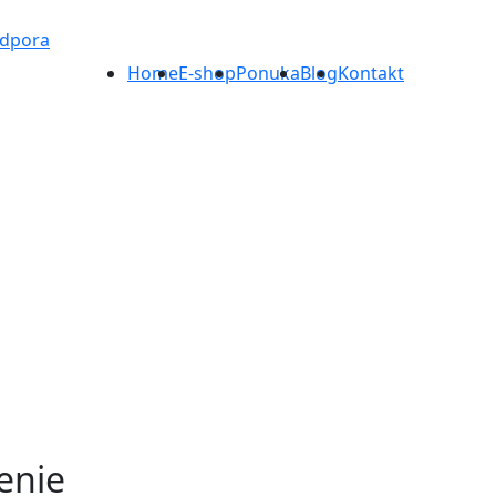
odpora
Home
E-shop
Ponuka
Blog
Kontakt
enie