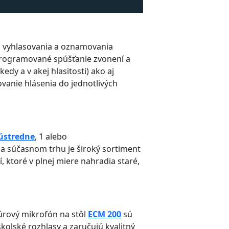
 vyhlasovania a oznamovania
programované spúšťanie zvonení a
dy a v akej hlasitosti) ako aj
vanie hlásenia do jednotlivých
 ústredne
, 1 alebo
Na súčasnom trhu je široký sortiment
 ktoré v plnej miere nahradia staré,
úrový mikrofón na stôl
ECM 200
sú
kolské rozhlasy a zaručujú kvalitný