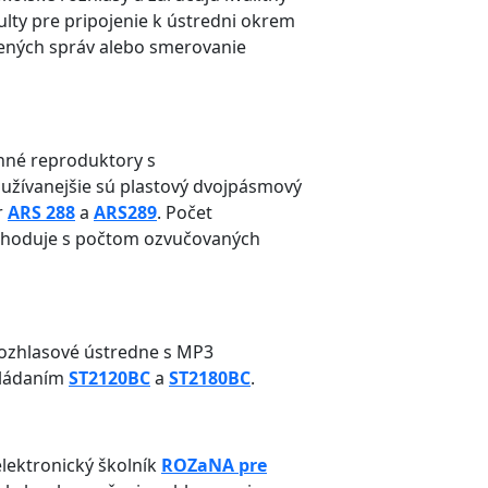
lty pre pripojenie k ústredni okrem
ených správ alebo smerovanie
nné reproduktory s
užívanejšie sú plastový dvojpásmový
r
ARS 288
a
ARS289
. Počet
 zhoduje s počtom ozvučovaných
rozhlasové ústredne s MP3
vládaním
ST2120BC
a
ST2180BC
.
lektronický školník
ROZaNA pre