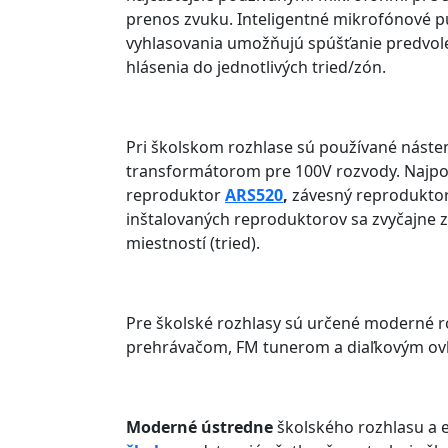
prenos zvuku. Inteligentné mikrofónové pu
vyhlasovania umožňujú spúšťanie predvol
hlásenia do jednotlivých tried/zón.
Pri školskom rozhlase sú používané náste
transformátorom pre 100V rozvody. Najpo
reproduktor
ARS520
,
závesný reprodukto
inštalovaných reproduktorov sa zvyčajne
miestností (tried).
Pre školské rozhlasy sú určené moderné 
prehrávačom, FM tunerom a diaľkovým o
Moderné ústredne
školského rozhlasu a e