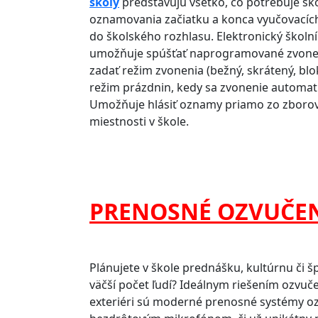
školy
predstavujú všetko, čo potrebuje šk
oznamovania začiatku a konca vyučovacíc
do školského rozhlasu. Elektronický školn
umožňuje spúšťať naprogramované zvone
zadať režim zvonenia (bežný, skrátený, blok
režim prázdnin, kedy sa zvonenie automat
Umožňuje hlásiť oznamy priamo zo zborovn
miestnosti v škole.
PRENOSNÉ OZVUČE
Plánujete v škole prednášku, kultúrnu či 
väčší počet ľudí? Ideálnym riešením ozvučeni
exteriéri sú moderné prenosné systémy 