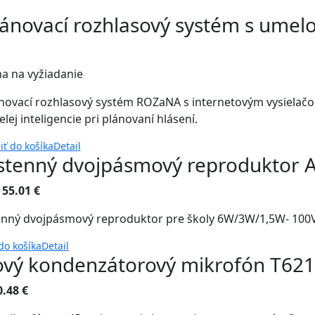
lánovací rozhlasový systém s umel
a na vyžiadanie
novací rozhlasový systém ROZaNA s internetovým vysielačom 
lej inteligencie pri plánovaní hlásení.
iť do košíka
Detail
stenný dvojpásmový reproduktor A
:
55.01 €
nný dvojpásmový reproduktor pre školy 6W/3W/1,5W- 100
 do košíka
Detail
ový kondenzátorový mikrofón T621
0.48 €