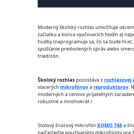
Moderný školský rozhlas umožňuje okrem
začiatku a konca vyučovacích hodín aj na
hudby (naprogramuje sa, čo sa bude hrať, ke
spúšťanie predvolených správ alebo smero
tried/zón.
Školský rozhlas
pozostáva z
rozhlasovej
viacerých
mikrofónov
a
reproduktorov
. 
moderných a cenovo prijateľných zariadení,
robustné a mnohokrát i
Stolový šnúrový mikrofón
KOMO 748
a šn
najčastejšie používanými mikrofónmi pre š