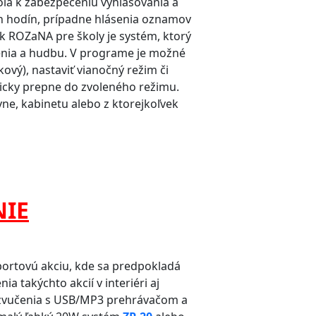
ola k zabezpečeniu vyhlasovania a
h hodín, prípadne hlásenia oznamov
ík ROZaNA pre školy je systém, ktorý
nia a hudbu. V programe je možné
ový), nastaviť vianočný režim či
icky prepne do zvoleného režimu.
e, kabinetu alebo z ktorejkoľvek
NIE
športovú akciu, kde sa predpokladá
a takýchto akcií v interiéri aj
ozvučenia s USB/MP3 prehrávačom a