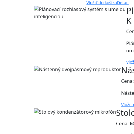
Vložiť do košíka
Detail
P
K
Cen
Plá
ume
Vlož
Ná
Cena
Náste
Vložiť
Stol
Cena:
6