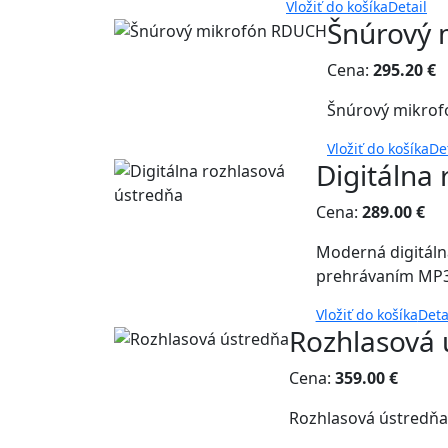
Vložiť do košíka
Detail
Šnúrový
Cena:
295.20 €
Šnúrový mikrof
Vložiť do košíka
De
Digitálna
Cena:
289.00 €
Moderná digitáln
prehrávaním MP
Vložiť do košíka
Deta
Rozhlasová 
Cena:
359.00 €
Rozhlasová ústredňa