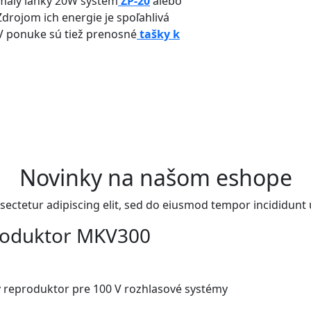
malý ľahký 20W systém
ZP-20
alebo
 Zdrojom ich energie je spoľahlivá
 V ponuke sú tiež prenosné
tašky k
Novinky na našom eshope
sectetur adipiscing elit, sed do eiusmod tempor incididunt 
roduktor MKV300
ý reproduktor pre 100 V rozhlasové systémy