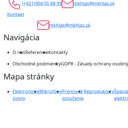
(+421)904 55 88 99
mkhlas@mkhlas.sk
Kontakt
mkhlas@mkhlas.sk
Navigácia
O nás
Referencie
Kontakty
Obchodné podmienky
GDPR - Zásady ochrany osobný
Mapa stránky
Elektronické
Mikrofóny
Prenosné
Reproduktory
Špeciá
zvony
ozvučenie
elektr