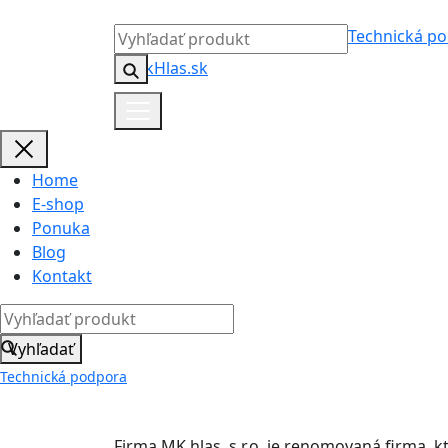
Technická p
Home
E-shop
Ponuka
Blog
Kontakt
Vyhľadať
Technická podpora
Firma MK hlas, s.r.o. je renomovaná firma, 