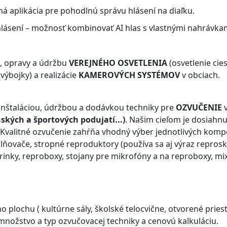
ná aplikácia pre pohodlnú správu hlásení na diaľku.
hlásení – možnosť kombinovať AI hlas s vlastnými nahrávk
e, opravy a údržbu
VEREJNÉHO OSVETLENIA
(osvetlenie cie
 výbojky) a realizácie
KAMEROVÝCH SYSTÉMOV
v obciach.
 inštaláciou, údržbou a dodávkou techniky pre
OZVUČENIE
v
ských a športových podujatí...)
. Našim cieľom je dosiahnuť
 Kvalitné ozvučenie zahŕňa vhodný výber jednotlivých kom
lňovače, stropné reproduktory (používa sa aj výraz reprosk
rinky, reproboxy, stojany pre mikrofóny a na reproboxy, mi
o plochu ( kultúrne sály, školské telocvične, otvorené pries
množstvo a typ ozvučovacej techniky a cenovú kalkuláciu.