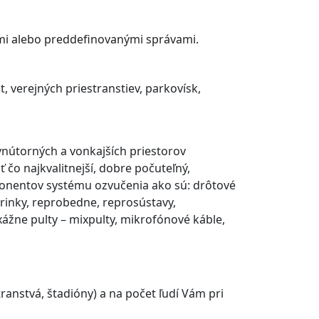
ami alebo preddefinovanými správami.
st, verejných priestranstiev, parkovísk,
nútorných a vonkajších priestorov
 čo najkvalitnejší, dobre počuteľný,
ponentov systému ozvučenia ako sú: drôtové
rinky, reprobedne, reprosústavy,
xážne pulty – mixpulty, mikrofónové káble,
transtvá, štadióny) a na počet ľudí Vám pri