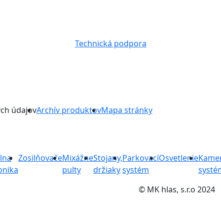
Technická podpora
ch údajov
Archív produktov
Mapa stránky
lna
Zosilňovače
Mixážne
Stojany,
Parkovací
Osvetlenie
Kame
onika
pulty
držiaky
systém
systé
© MK hlas, s.r.o 2024