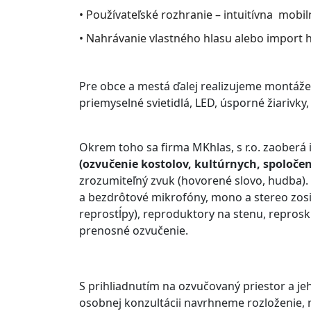
• Používateľské rozhranie – intuitívna mobil
• Nahrávanie vlastného hlasu alebo import 
Pre obce a mestá ďalej realizujeme montáž
priemyselné svietidlá, LED, úsporné žiarivky,
Okrem toho sa firma MKhlas, s r.o. zaoberá
(ozvučenie kostolov, kultúrnych, spoločen
zrozumiteľný zvuk (hovorené slovo, hudba).
a bezdrôtové mikrofóny, mono a stereo zosi
reprostĺpy), reproduktory na stenu, reprosk
prenosné ozvučenie.
S prihliadnutím na ozvučovaný priestor a jeh
osobnej konzultácii navrhneme rozloženie, 