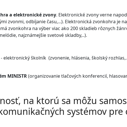
hra a elektronické zvony
. Elektronické zvony verne napod
ými zvonmi, odbíjanie času,...). Elektronická zvonkohra je 
 má zvonkohra na výber viac ako 200 skladieb rôznych žánr
lódie, najznámejšie svetové skladby,..).
elektronický školník (zvonenie, hlásenia, školský rozhlas,..
tém MINISTR
(organizovanie tlačových konferencií, hlasovan
očnosť, na ktorú sa môžu samo
 komunikačných systémov pre 