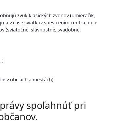
obňujú zvuk klasických zvonov (umieračik,
najmä v čase sviatkov spestrením centra obce
ov (sviatočné, slávnostné, svadobné,
.).
ie v obciach a mestách).
správy spoľahnúť pri
občanov.