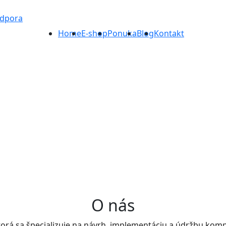
odpora
Home
E-shop
Ponuka
Blog
Kontakt
O nás
ktorá sa špecializuje na návrh, implementáciu a údržbu kom