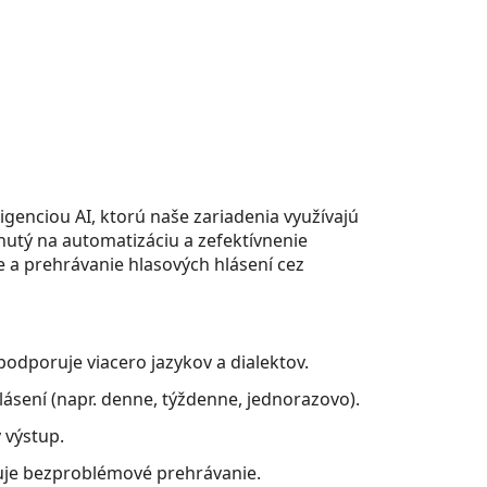
enciou AI, ktorú naše zariadenia využívajú
hnutý na automatizáciu a zefektívnenie
 a prehrávanie hlasových hlásení cez
 podporuje viacero jazykov a dialektov.
ásení (napr. denne, týždenne, jednorazovo).
 výstup.
ňuje bezproblémové prehrávanie.