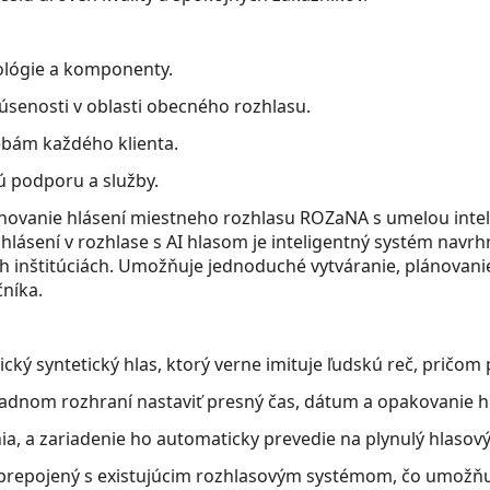
lógie a komponenty.
senosti v oblasti obecného rozhlasu.
bám každého klienta.
 podporu a služby.
ovanie hlásení miestneho rozhlasu ROZaNA s umelou intelig
 hlásení v rozhlase s AI hlasom je inteligentný systém navr
h inštitúciách. Umožňuje jednoduché vytváranie, plánovanie
níka.
ický syntetický hlas, ktorý verne imituje ľudskú reč, pričom
ľadnom rozhraní nastaviť presný čas, dátum a opakovanie hl
enia, a zariadenie ho automaticky prevedie na plynulý hlasový
mo prepojený s existujúcim rozhlasovým systémom, čo umož