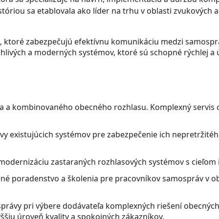
stóriou sa etablovala ako líder na trhu v oblasti zvukových
a, ktoré zabezpečujú efektívnu komunikáciu medzi samospr
hlivých a moderných systémov, ktoré sú schopné rýchlej a úč
ha a kombinovaného obecného rozhlasu. Komplexný servis od
avy existujúcich systémov pre zabezpečenie ich nepretržit
 modernizáciu zastaraných rozhlasových systémov s cieľom
rné poradenstvo a školenia pre pracovníkov samospráv v ob
správy pri výbere dodávateľa komplexných riešení obecných
yššiu úroveň kvality a spokojných zákazníkov.