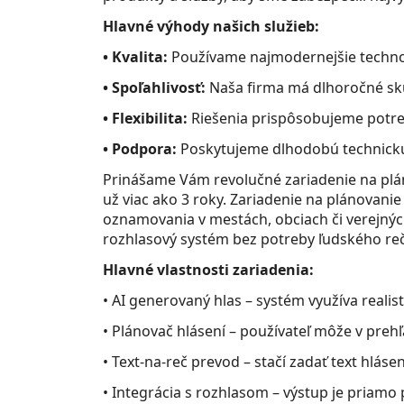
Hlavné výhody našich služieb:
• Kvalita:
Používame najmodernejšie techno
• Spoľahlivosť:
Naša firma má dlhoročné skú
• Flexibilita:
Riešenia prispôsobujeme potre
• Podpora:
Poskytujeme dlhodobú technickú
Prinášame Vám revolučné zariadenie na plán
už viac ako 3 roky. Zariadenie na plánovanie
oznamovania v mestách, obciach či verejnýc
rozhlasový systém bez potreby ľudského reč
Hlavné vlastnosti zariadenia:
• AI generovaný hlas – systém využíva realist
• Plánovač hlásení – používateľ môže v preh
• Text-na-reč prevod – stačí zadať text hlás
• Integrácia s rozhlasom – výstup je pria