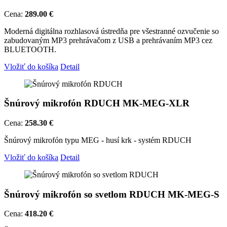
Cena:
289.00 €
Moderná digitálna rozhlasová ústredňa pre všestranné ozvučenie so
zabudovaným MP3 prehrávačom z USB a prehrávaním MP3 cez
BLUETOOTH.
Vložiť do košíka
Detail
Šnúrový mikrofón RDUCH MK-MEG-XLR
Cena:
258.30 €
Šnúrový mikrofón typu MEG - husí krk - systém RDUCH
Vložiť do košíka
Detail
Šnúrový mikrofón so svetlom RDUCH MK-MEG-S
Cena:
418.20 €