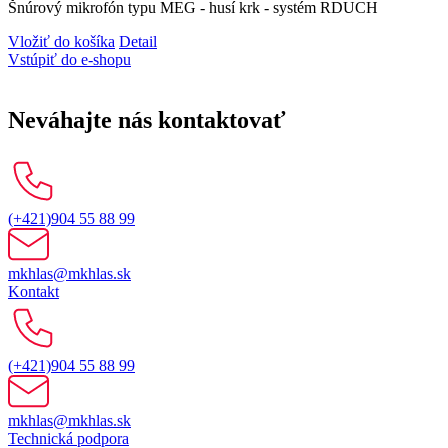
Šnúrový mikrofón typu MEG - husí krk - systém RDUCH
Vložiť do košíka
Detail
Vstúpiť do e-shopu
Neváhajte nás kontaktovať
(+421)904 55 88 99
mkhlas@mkhlas.sk
Kontakt
(+421)904 55 88 99
mkhlas@mkhlas.sk
Technická podpora