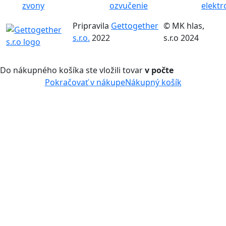
zvony
ozvučenie
elektr
Pripravila
Gettogether
© MK hlas,
s.r.o.
2022
s.r.o 2024
Do nákupného košíka ste vložili tovar
v počte
Pokračovať v nákupe
Nákupný košík