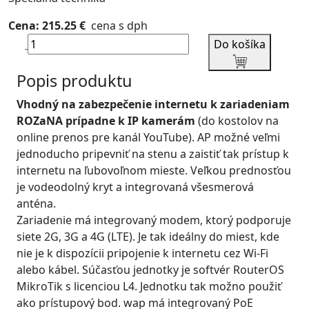
Cena: 215.25 €
cena s dph
Do košíka
Popis produktu
Vhodný na zabezpečenie internetu k zariadeniam
ROZaNA prípadne k IP kamerám
(do kostolov na
online prenos pre kanál YouTube). AP možné veľmi
jednoducho pripevniť na stenu a zaistiť tak prístup k
internetu na ľubovoľnom mieste. Veľkou prednosťou
je vodeodolný kryt a integrovaná všesmerová
anténa.
Zariadenie má integrovaný modem, ktorý podporuje
siete 2G, 3G a 4G (LTE). Je tak ideálny do miest, kde
nie je k dispozícii pripojenie k internetu cez Wi-Fi
alebo kábel. Súčasťou jednotky je softvér RouterOS
MikroTik s licenciou L4. Jednotku tak možno použiť
ako prístupový bod. wap má integrovaný PoE