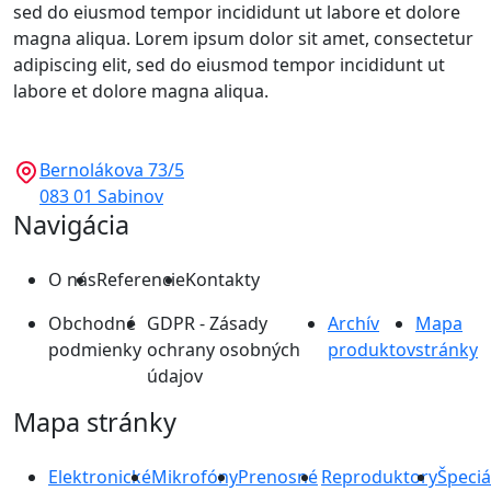
sed do eiusmod tempor incididunt ut labore et dolore
magna aliqua. Lorem ipsum dolor sit amet, consectetur
adipiscing elit, sed do eiusmod tempor incididunt ut
labore et dolore magna aliqua.
Bernolákova 73/5
083 01 Sabinov
Navigácia
O nás
Referencie
Kontakty
Obchodné
GDPR - Zásady
Archív
Mapa
podmienky
ochrany osobných
produktov
stránky
údajov
Mapa stránky
Elektronické
Mikrofóny
Prenosné
Reproduktory
Špeciá