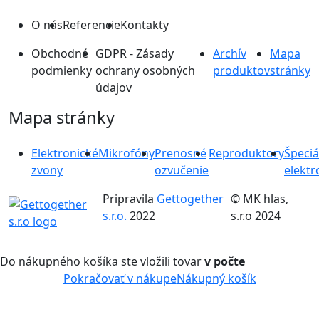
O nás
Referencie
Kontakty
Obchodné
GDPR - Zásady
Archív
Mapa
podmienky
ochrany osobných
produktov
stránky
údajov
Mapa stránky
Elektronické
Mikrofóny
Prenosné
Reproduktory
Špeciá
zvony
ozvučenie
elektr
Pripravila
Gettogether
© MK hlas,
s.r.o.
2022
s.r.o 2024
Do nákupného košíka ste vložili tovar
v počte
Pokračovať v nákupe
Nákupný košík