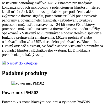
nastavenie panorámy, tlačítko +48 V Phantom pre napájanie
kondenzátorových mikrofónov a potenciometer hlasitosti. - stereo
kanál má 2x Jack 6,3 mm vstup, tlačítko pre potlačenie, alebo
zvýraznenie úrovne signálu, potenciometer PAN pre nastavenie
panorámy a potenciometer hlasitosti. - zabudovaný zvukový
procesor s možnosťou nastavenia, - 24-bit stereo FX efektový
procesor s možnosťou nastavenia úrovne hlasitosti, počtu a dĺžky
opakovaní. - Vstavaný MP3 prehrávač s podsvietením displejom s
funkciou prehrávania a nahrávania. Môžete prehrávať alebo
nahrávať hudbu z/na USB disc, alebo prehrávať cez Bluetooth. -
Hlavný ovládač hlasitosti, ovládač hlasitosti vstavaného prehrávača
a ovládač hlasitosti slúchatkového výstupu. LED indikácia
prebudenia pre každý vstup.
Naspäť do kategórie
Podobné produkty
Power mix PM502
Power mix s troma hlavnými vstupmi a výkonom 2x450W.