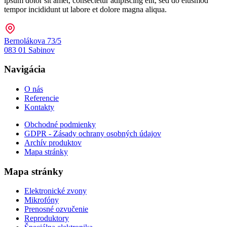
ipsum dolor sit amet, consectetur adipiscing elit, sed do eiusmod
tempor incididunt ut labore et dolore magna aliqua.
Bernolákova 73/5
083 01 Sabinov
Navigácia
O nás
Referencie
Kontakty
Obchodné podmienky
GDPR - Zásady ochrany osobných údajov
Archív produktov
Mapa stránky
Mapa stránky
Elektronické zvony
Mikrofóny
Prenosné ozvučenie
Reproduktory