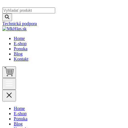
Technická podpora
Home
E-shop
Ponuka
Blog
Kontakt
Home
E-shop
Ponuka
Blog