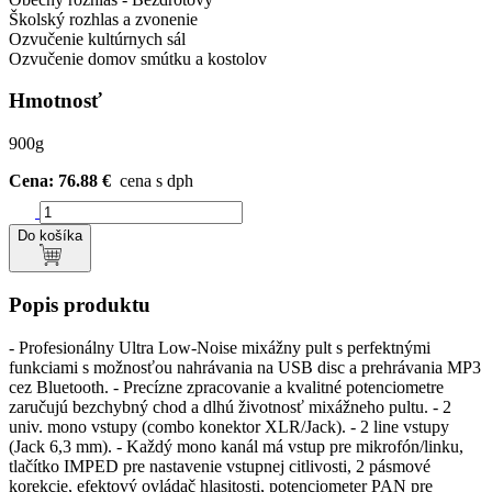
Školský rozhlas a zvonenie
Ozvučenie kultúrnych sál
Ozvučenie domov smútku a kostolov
Hmotnosť
900g
Cena: 76.88 €
cena s dph
Do košíka
Popis produktu
- Profesionálny Ultra Low-Noise mixážny pult s perfektnými
funkciami s možnosťou nahrávania na USB disc a prehrávania MP3
cez Bluetooth. - Precízne zpracovanie a kvalitné potenciometre
zaručujú bezchybný chod a dlhú životnosť mixážneho pultu. - 2
univ. mono vstupy (combo konektor XLR/Jack). - 2 line vstupy
(Jack 6,3 mm). - Každý mono kanál má vstup pre mikrofón/linku,
tlačítko IMPED pre nastavenie vstupnej citlivosti, 2 pásmové
korekcie, efektový ovládač hlasitosti, potenciometer PAN pre