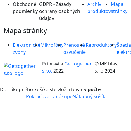
Obchodné
GDPR - Zásady
Archív
Mapa
podmienky
ochrany osobných
produktov
stránky
údajov
Mapa stránky
Elektronické
Mikrofóny
Prenosné
Reproduktory
Špeciá
zvony
ozvučenie
elektr
Pripravila
Gettogether
© MK hlas,
s.r.o.
2022
s.r.o 2024
Do nákupného košíka ste vložili tovar
v počte
Pokračovať v nákupe
Nákupný košík