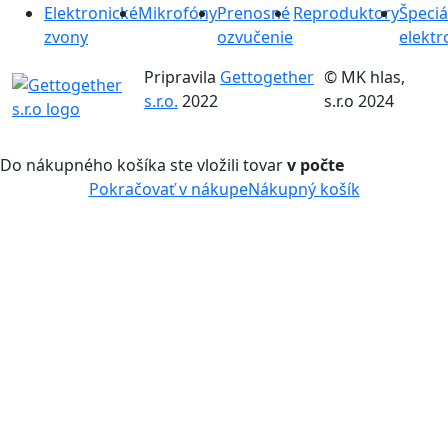
Elektronické
Mikrofóny
Prenosné
Reproduktory
Špeciá
zvony
ozvučenie
elektr
Pripravila
Gettogether
© MK hlas,
s.r.o.
2022
s.r.o 2024
Do nákupného košíka ste vložili tovar
v počte
Pokračovať v nákupe
Nákupný košík