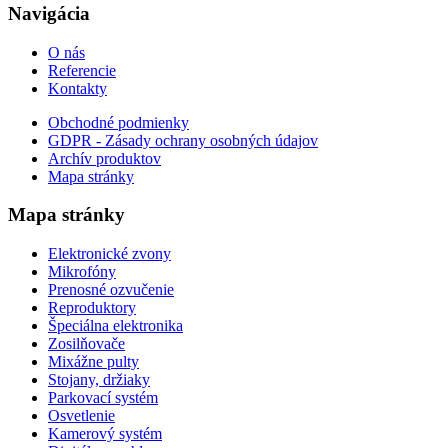
Navigácia
O nás
Referencie
Kontakty
Obchodné podmienky
GDPR - Zásady ochrany osobných údajov
Archív produktov
Mapa stránky
Mapa stránky
Elektronické zvony
Mikrofóny
Prenosné ozvučenie
Reproduktory
Špeciálna elektronika
Zosilňovače
Mixážne pulty
Stojany, držiaky
Parkovací systém
Osvetlenie
Kamerový systém