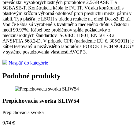
prevádzku vysokorýchlostných protokolov 2.5GBASE-T a
5GBASE-T. Konštrukcia kábla je F/UTP. Vďaka konštrukcii s
plastovým krížom výborná odolnosť proti presluchu medzi pármi v
kábli. Typ plášťa je LSOH s triedou reakcie na oheň Dca-s2,d2,a1.
Vodiče kábla sú vyrobené z kvalitného medeného drôtu s čistotou
medi 99,97%. Kábel bez problémov spĺňa požiadavky z
medzinárodných štandardov ISO/IEC 11801, EN 50173 a
ANSI/TIA 568.2-D. V prípade CPR (nariadenie EÚ č. 305/2011) je
kábel testovaný u nezávislého laboratória FORCE TECHNOLOGY
v systéme posudzovania vlastností AVCP 3.
Naspäť do kategórie
Podobné produkty
Prepichovacia svorka SLIW54
Prepichovacia svorka
9.74 €