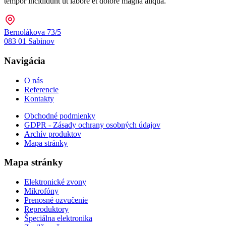
tempor incididunt ut labore et dolore magna aliqua.
Bernolákova 73/5
083 01 Sabinov
Navigácia
O nás
Referencie
Kontakty
Obchodné podmienky
GDPR - Zásady ochrany osobných údajov
Archív produktov
Mapa stránky
Mapa stránky
Elektronické zvony
Mikrofóny
Prenosné ozvučenie
Reproduktory
Špeciálna elektronika