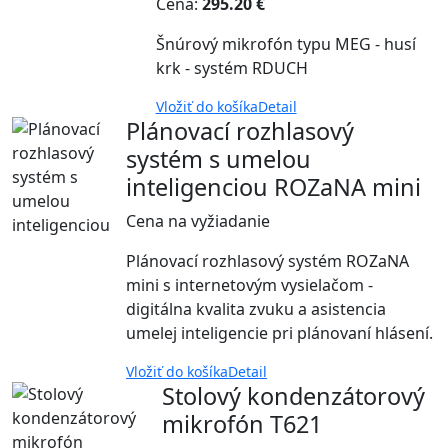
Cena:
295.20 €
Šnúrový mikrofón typu MEG - husí
krk - systém RDUCH
Vložiť do košíka
Detail
Plánovací rozhlasový
systém s umelou
inteligenciou ROZaNA mini
Cena na vyžiadanie
Plánovací rozhlasový systém ROZaNA
mini s internetovým vysielačom -
digitálna kvalita zvuku a asistencia
umelej inteligencie pri plánovaní hlásení.
Vložiť do košíka
Detail
Stolový kondenzátorový
mikrofón T621