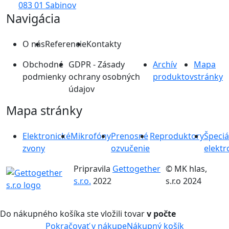
083 01 Sabinov
Navigácia
O nás
Referencie
Kontakty
Obchodné
GDPR - Zásady
Archív
Mapa
podmienky
ochrany osobných
produktov
stránky
údajov
Mapa stránky
Elektronické
Mikrofóny
Prenosné
Reproduktory
Špeciá
zvony
ozvučenie
elektr
Pripravila
Gettogether
© MK hlas,
s.r.o.
2022
s.r.o 2024
Do nákupného košíka ste vložili tovar
v počte
Pokračovať v nákupe
Nákupný košík