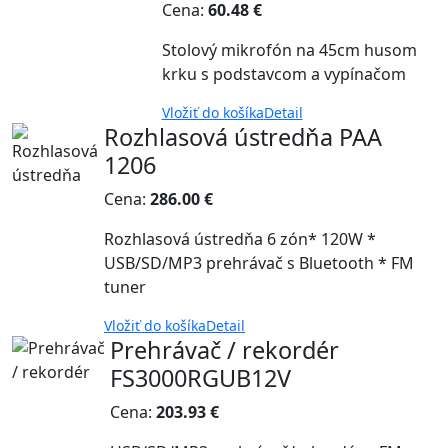
Cena:
60.48 €
Stolový mikrofón na 45cm husom
krku s podstavcom a vypínačom
Vložiť do košíka
Detail
Rozhlasová ústredňa PAA
1206
Cena:
286.00 €
Rozhlasová ústredňa 6 zón* 120W *
USB/SD/MP3 prehrávač s Bluetooth * FM
tuner
Vložiť do košíka
Detail
Prehrávač / rekordér
FS3000RGUB12V
Cena:
203.93 €