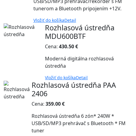
USB/SD/MP3 prehrávač/rekordér s FM
tunerom a Bluetooth pripojením +12V.
Vložiť do košíka
Detail
Rozhlasová ústredňa
MDU600BTF
Cena:
430.50 €
Moderná digitálna rozhlasová
ústredňa
Vložiť do košíka
Detail
Rozhlasová ústredňa PAA
2406
Cena:
359.00 €
Rozhlasová ústredňa 6 zón* 240W *
USB/SD/MP3 prehrávač s Bluetooth * FM
tuner