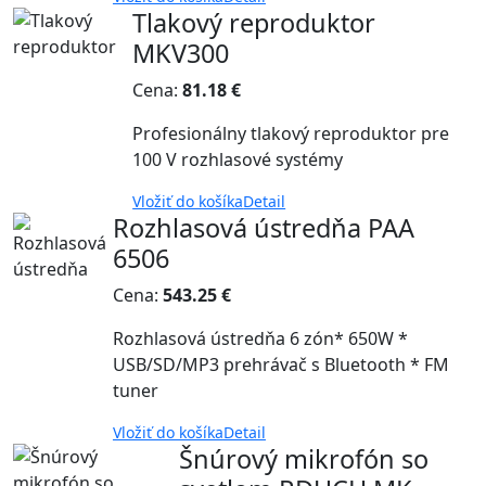
Tlakový reproduktor
MKV300
Cena:
81.18 €
Profesionálny tlakový reproduktor pre
100 V rozhlasové systémy
Vložiť do košíka
Detail
Rozhlasová ústredňa PAA
6506
Cena:
543.25 €
Rozhlasová ústredňa 6 zón* 650W *
USB/SD/MP3 prehrávač s Bluetooth * FM
tuner
Vložiť do košíka
Detail
Šnúrový mikrofón so