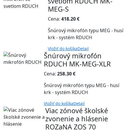
svetlom RDUCH MK-
MEG-S
Cena:
418.20 €
Šnúrový mikrofón typu MEG - husí
krk - systém RDUCH
Vložiť do košíka
Detail
Šnúrový mikrofón
RDUCH MK-MEG-XLR
Cena:
258.30 €
Šnúrový mikrofón typu MEG - husí
krk - systém RDUCH
Vložiť do košíka
Detail
Viac zónové školské
zvonenie a hlásenie
ROZaNA ZOS 70