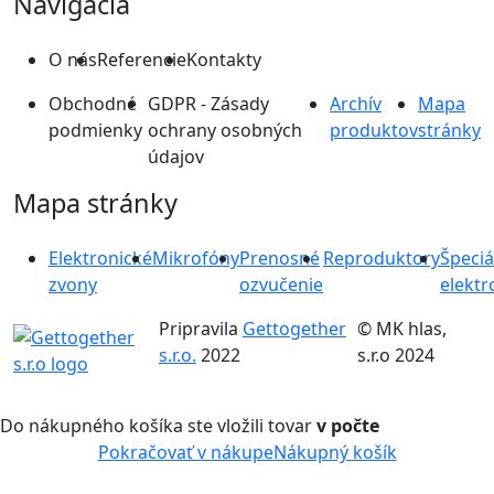
Navigácia
O nás
Referencie
Kontakty
Obchodné
GDPR - Zásady
Archív
Mapa
podmienky
ochrany osobných
produktov
stránky
údajov
Mapa stránky
Elektronické
Mikrofóny
Prenosné
Reproduktory
Špeciá
zvony
ozvučenie
elektr
Pripravila
Gettogether
© MK hlas,
s.r.o.
2022
s.r.o 2024
Do nákupného košíka ste vložili tovar
v počte
Pokračovať v nákupe
Nákupný košík