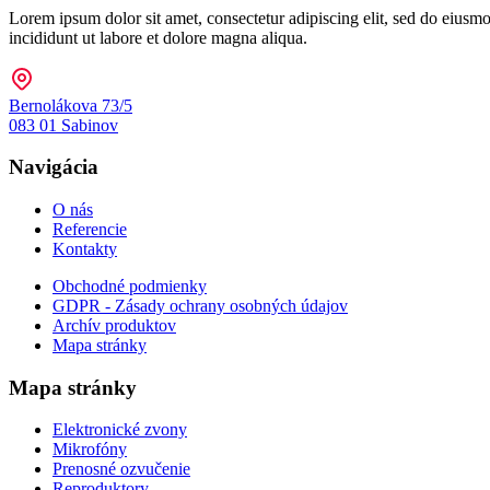
Lorem ipsum dolor sit amet, consectetur adipiscing elit, sed do eiusm
incididunt ut labore et dolore magna aliqua.
Bernolákova 73/5
083 01 Sabinov
Navigácia
O nás
Referencie
Kontakty
Obchodné podmienky
GDPR - Zásady ochrany osobných údajov
Archív produktov
Mapa stránky
Mapa stránky
Elektronické zvony
Mikrofóny
Prenosné ozvučenie
Reproduktory