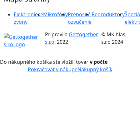
Elektronické
Mikrofóny
Prenosné
Reproduktory
Špeciá
zvony
ozvučenie
elektr
Pripravila
Gettogether
© MK hlas,
s.r.o.
2022
s.r.o 2024
Do nákupného košíka ste vložili tovar
v počte
Pokračovať v nákupe
Nákupný košík