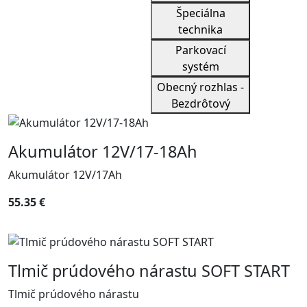
Špeciálna
technika
Parkovací
systém
Obecný rozhlas -
Bezdrôtový
Akumulátor 12V/17-18Ah
Akumulátor 12V/17Ah
55.35 €
Tlmič prúdového nárastu SOFT START
Tlmič prúdového nárastu