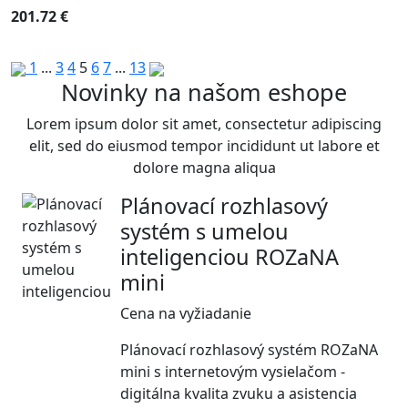
201.72 €
1
...
3
4
5
6
7
...
13
Novinky na našom eshope
Lorem ipsum dolor sit amet, consectetur adipiscing
elit, sed do eiusmod tempor incididunt ut labore et
dolore magna aliqua
Plánovací rozhlasový
systém s umelou
inteligenciou ROZaNA
mini
Cena na vyžiadanie
Plánovací rozhlasový systém ROZaNA
mini s internetovým vysielačom -
digitálna kvalita zvuku a asistencia