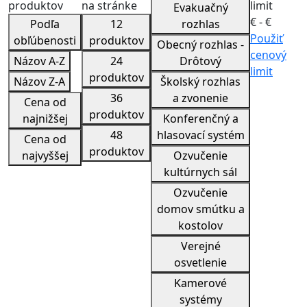
produktov
na stránke
limit
Evakuačný
€ -
€
Podľa
12
rozhlas
Použiť
obľúbenosti
produktov
Obecný rozhlas -
cenový
Názov A-Z
24
Drôtový
limit
produktov
Názov Z-A
Školský rozhlas
36
a zvonenie
Cena od
produktov
najnižšej
Konferenčný a
48
hlasovací systém
Cena od
produktov
najvyššej
Ozvučenie
kultúrnych sál
Ozvučenie
domov smútku a
kostolov
Verejné
osvetlenie
Kamerové
systémy