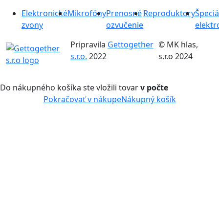
Elektronické
Mikrofóny
Prenosné
Reproduktory
Špeciá
zvony
ozvučenie
elektr
Pripravila
Gettogether
© MK hlas,
s.r.o.
2022
s.r.o 2024
Do nákupného košíka ste vložili tovar
v počte
Pokračovať v nákupe
Nákupný košík