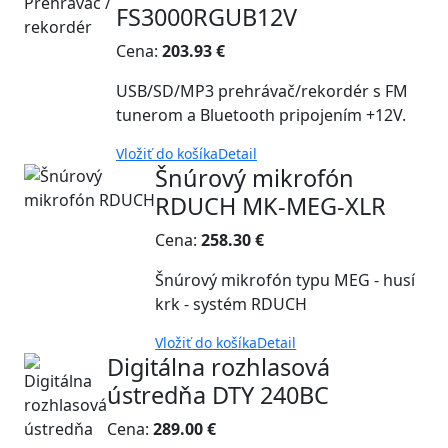
FS3000RGUB12V
Cena:
203.93 €
USB/SD/MP3 prehrávač/rekordér s FM
tunerom a Bluetooth pripojením +12V.
Vložiť do košíka
Detail
Šnúrový mikrofón
RDUCH MK-MEG-XLR
Cena:
258.30 €
Šnúrový mikrofón typu MEG - husí
krk - systém RDUCH
Vložiť do košíka
Detail
Digitálna rozhlasová
ústredňa DTY 240BC
Cena:
289.00 €