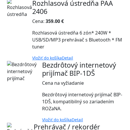
Rozhlasová ústredňa PAA
2406
Cena:
359.00 €
Rozhlasová ústredňa 6 zón* 240W *
USB/SD/MP3 prehrávač s Bluetooth * FM
tuner
Vložiť do košíka
Detail
Bezdrôtový internetový
prijímač BIP-1DŠ
Cena na vyžiadanie
Bezdrôtový internetový prijímač BIP-
1DŠ, kompatibilný so zariadením
ROZaNA.
Vložiť do košíka
Detail
Prehrávač / rekordér