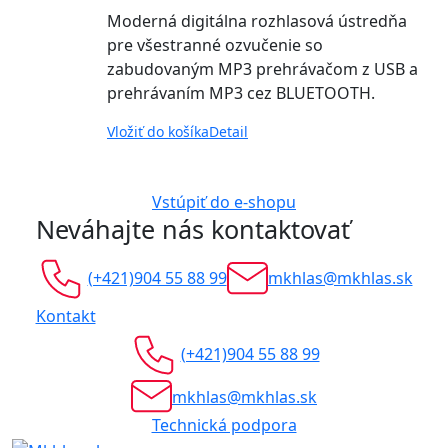
Moderná digitálna rozhlasová ústredňa
pre všestranné ozvučenie so
zabudovaným MP3 prehrávačom z USB a
prehrávaním MP3 cez BLUETOOTH.
Vložiť do košíka
Detail
Vstúpiť do e-shopu
Neváhajte nás kontaktovať
(+421)904 55 88 99
mkhlas@mkhlas.sk
Kontakt
(+421)904 55 88 99
mkhlas@mkhlas.sk
Technická podpora