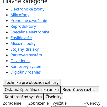
Hlavné kategórie
Elektronické zvony
Mikrofóny
Prenosné ozvučenie
Reproduktory
Špeciálna elektronika
Zosilňovače
Mixážne pulty
Stojany, držiaky
Parkovací systém
Osvetlenie
Kamerový systém
Digitálny rozhlas
Technika pre obecné rozhlasy
Ostatná špeciálna elektronika
Bezdrôtový rozhlas
Konferenčný systém
Číselníky
Zoradenie
Zobrazenie
Využitie
Cenový