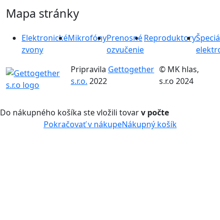
Mapa stránky
Elektronické
Mikrofóny
Prenosné
Reproduktory
Špeciá
zvony
ozvučenie
elektr
Pripravila
Gettogether
© MK hlas,
s.r.o.
2022
s.r.o 2024
Do nákupného košíka ste vložili tovar
v počte
Pokračovať v nákupe
Nákupný košík