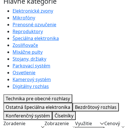
Hlavné kategórie
Elektronické zvony
Mikrofóny
Prenosné ozvučenie
Reproduktory
Špeciálna elektronika
Zosilňovače
Mixážne pulty
Stojany, držiaky
Parkovací systém
Osvetlenie
Kamerový systém
Digitálny rozhlas
Technika pre obecné rozhlasy
Ostatná špeciálna elektronika
Bezdrôtový rozhlas
Konferenčný systém
Číselníky
Zoradenie
Zobrazenie
Využitie
Cenový