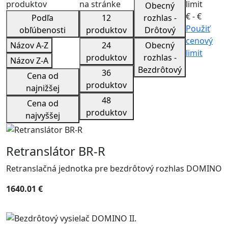
produktov
na stránke
limit
Obecný
€ -
€
Podľa
12
rozhlas -
Použiť
obľúbenosti
produktov
Drôtový
cenový
Názov A-Z
24
Obecný
limit
produktov
rozhlas -
Názov Z-A
Bezdrôtový
36
Cena od
produktov
najnižšej
48
Cena od
produktov
najvyššej
Retranslátor BR-R
Retranslačná jednotka pre bezdrôtový rozhlas DOMINO
1640.01 €