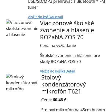
USB/SD/MP3 prehrávač s Bluetooth * FM
tuner
Vložiť do košíka
Detail
Viac zónové školské
zvonenie a hlásenie
ROZaNA ZOS 70
Cena na vyžiadanie
Školské zvonenie a hlásenie pre
školy ROZaNA ZOS 70
Vložiť do košíka
Detail
Stolový
kondenzátorový
mikrofón T621
Cena:
60.48 €
Stolový mikrofón na 45cm husom