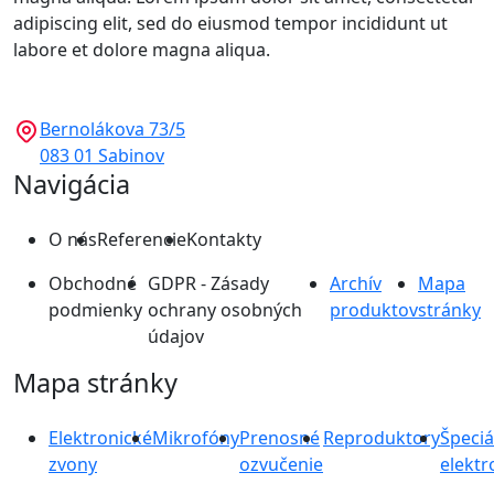
adipiscing elit, sed do eiusmod tempor incididunt ut
labore et dolore magna aliqua.
Bernolákova 73/5
083 01 Sabinov
Navigácia
O nás
Referencie
Kontakty
Obchodné
GDPR - Zásady
Archív
Mapa
podmienky
ochrany osobných
produktov
stránky
údajov
Mapa stránky
Elektronické
Mikrofóny
Prenosné
Reproduktory
Špeciá
zvony
ozvučenie
elektr