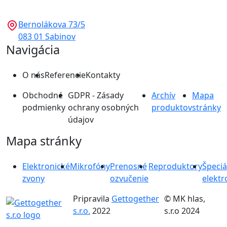
Bernolákova 73/5
083 01 Sabinov
Navigácia
O nás
Referencie
Kontakty
Obchodné
GDPR - Zásady
Archív
Mapa
podmienky
ochrany osobných
produktov
stránky
údajov
Mapa stránky
Elektronické
Mikrofóny
Prenosné
Reproduktory
Špeciá
zvony
ozvučenie
elektr
Pripravila
Gettogether
© MK hlas,
s.r.o.
2022
s.r.o 2024