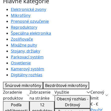
Hlavné kategórie
Elektronické zvony
Mikrofóny
Prenosné ozvučenie
Reproduktory
Špeciálna elektronika
Zosilňovače
Mixážne pulty
Stojany, držiaky
Parkovací systém
Osvetlenie
Kamerový systém
Digitálny rozhlas
Šnúrové mikrofóny
Bezdrôtové mikrofóny
Zoradenie
Zobrazenie
Využitie
Cenový
produktov
na stránke
limit
Obecný rozhlas -
€ -
€
Podľa
12
Drôtový
Použiť
obľúbenosti
produktov