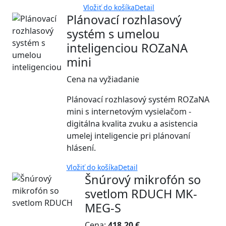
Vložiť do košíka
Detail
Plánovací rozhlasový
systém s umelou
inteligenciou ROZaNA
mini
Cena na vyžiadanie
Plánovací rozhlasový systém ROZaNA
mini s internetovým vysielačom -
digitálna kvalita zvuku a asistencia
umelej inteligencie pri plánovaní
hlásení.
Vložiť do košíka
Detail
Šnúrový mikrofón so
svetlom RDUCH MK-
MEG-S
Cena:
418.20 €