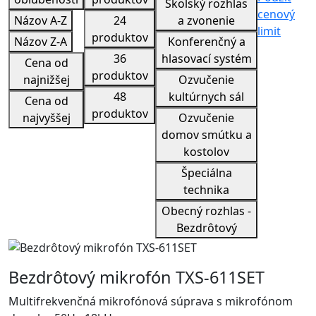
Školský rozhlas
cenový
Názov A-Z
24
a zvonenie
limit
produktov
Názov Z-A
Konferenčný a
36
hlasovací systém
Cena od
produktov
najnižšej
Ozvučenie
48
kultúrnych sál
Cena od
produktov
najvyššej
Ozvučenie
domov smútku a
kostolov
Špeciálna
technika
Obecný rozhlas -
Bezdrôtový
Bezdrôtový mikrofón TXS-611SET
Multifrekvenčná mikrofónová súprava s mikrofónom