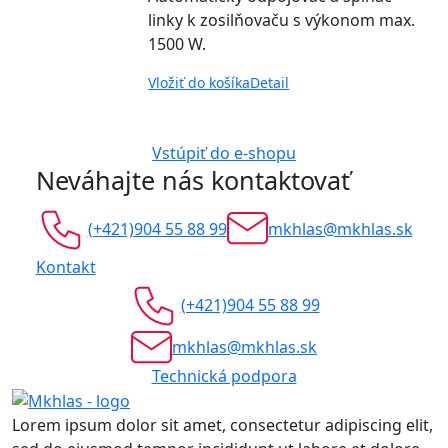
linky k zosilňovaču s výkonom max.
1500 W.
Vložiť do košíka
Detail
Vstúpiť do e-shopu
Neváhajte nás kontaktovať
(+421)904 55 88 99
mkhlas@mkhlas.sk
Kontakt
(+421)904 55 88 99
mkhlas@mkhlas.sk
Technická podpora
Lorem ipsum dolor sit amet, consectetur adipiscing elit,