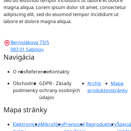
sed do eiusmod tempor incididunt ut labore et dolore
magna aliqua. Lorem ipsum dolor sit amet, consectetur
adipiscing elit, sed do eiusmod tempor incididunt ut
labore et dolore magna aliqua.
Bernolákova 73/5
083 01 Sabinov
Navigácia
O nás
Referencie
Kontakty
Obchodné
GDPR - Zásady
Archív
Mapa
podmienky
ochrany osobných
produktov
stránky
údajov
Mapa stránky
Elektronické
Mikrofóny
Prenosné
Reproduktory
Špeciá