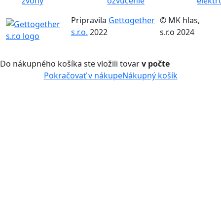
zvony
ozvučenie
elektr
Pripravila
Gettogether
© MK hlas,
s.r.o.
2022
s.r.o 2024
Do nákupného košíka ste vložili tovar
v počte
Pokračovať v nákupe
Nákupný košík