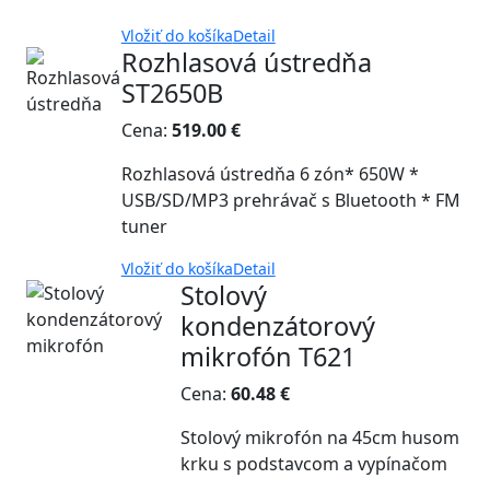
Vložiť do košíka
Detail
Rozhlasová ústredňa
ST2650B
Cena:
519.00 €
Rozhlasová ústredňa 6 zón* 650W *
USB/SD/MP3 prehrávač s Bluetooth * FM
tuner
Vložiť do košíka
Detail
Stolový
kondenzátorový
mikrofón T621
Cena:
60.48 €
Stolový mikrofón na 45cm husom
krku s podstavcom a vypínačom