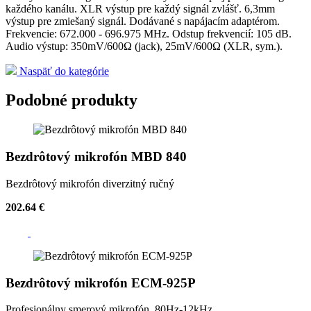
každého kanálu. XLR výstup pre každý signál zvlášť. 6,3mm
výstup pre zmiešaný signál. Dodávané s napájacím adaptérom.
Frekvencie: 672.000 - 696.975 MHz. Odstup frekvencií: 105 dB.
Audio výstup: 350mV/600Ω (jack), 25mV/600Ω (XLR, sym.).
Naspäť do kategórie
Podobné produkty
Bezdrôtový mikrofón MBD 840
Bezdrôtový mikrofón diverzitný ručný
202.64 €
Bezdrôtový mikrofón ECM-925P
Profesionálny smerový mikrofón, 80Hz-12kHz