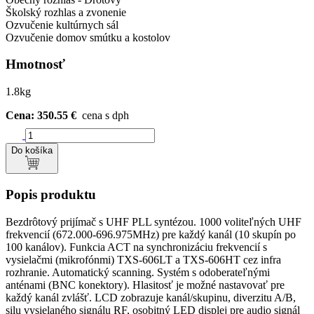
Školský rozhlas a zvonenie
Ozvučenie kultúrnych sál
Ozvučenie domov smútku a kostolov
Hmotnosť
1.8kg
Cena: 350.55 €
cena s dph
Do košíka
Popis produktu
Bezdrôtový prijímač s UHF PLL syntézou. 1000 voliteľných UHF
frekvencií (672.000-696.975MHz) pre každý kanál (10 skupín po
100 kanálov). Funkcia ACT na synchronizáciu frekvencií s
vysielačmi (mikrofónmi) TXS-606LT a TXS-606HT cez infra
rozhranie. Automatický scanning. Systém s odoberateľnými
anténami (BNC konektory). Hlasitosť je možné nastavovať pre
každý kanál zvlášť. LCD zobrazuje kanál/skupinu, diverzitu A/B,
silu vysielaného signálu RF, osobitný LED displej pre audio signál