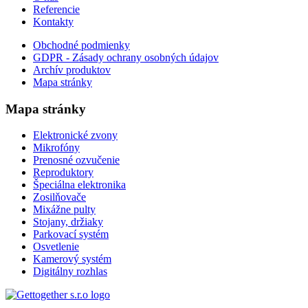
Referencie
Kontakty
Obchodné podmienky
GDPR - Zásady ochrany osobných údajov
Archív produktov
Mapa stránky
Mapa stránky
Elektronické zvony
Mikrofóny
Prenosné ozvučenie
Reproduktory
Špeciálna elektronika
Zosilňovače
Mixážne pulty
Stojany, držiaky
Parkovací systém
Osvetlenie
Kamerový systém
Digitálny rozhlas