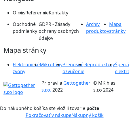
O nás
Referencie
Kontakty
Obchodné
GDPR - Zásady
Archív
Mapa
podmienky
ochrany osobných
produktov
stránky
údajov
Mapa stránky
Elektronické
Mikrofóny
Prenosné
Reproduktory
Špeciá
zvony
ozvučenie
elektr
Pripravila
Gettogether
© MK hlas,
s.r.o.
2022
s.r.o 2024
Do nákupného košíka ste vložili tovar
v počte
Pokračovať v nákupe
Nákupný košík