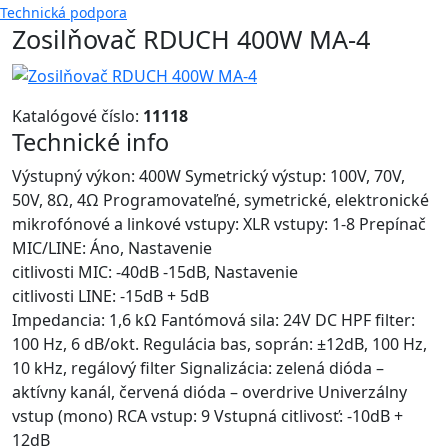
Technická podpora
Zosilňovač RDUCH 400W MA-4
Katalógové číslo:
11118
Technické info
Výstupný výkon: 400W Symetrický výstup: 100V, 70V,
50V, 8Ω, 4Ω Programovateľné, symetrické, elektronické
mikrofónové a linkové vstupy: XLR vstupy: 1-8 Prepínač
MIC/LINE: Áno, Nastavenie
citlivosti MIC: -40dB -15dB, Nastavenie
citlivosti LINE: -15dB + 5dB
Impedancia: 1,6 kΩ Fantómová sila: 24V DC HPF filter:
100 Hz, 6 dB/okt. Regulácia bas, soprán: ±12dB, 100 Hz,
10 kHz, regálový filter Signalizácia: zelená dióda –
aktívny kanál, červená dióda – overdrive Univerzálny
vstup (mono) RCA vstup: 9 Vstupná citlivosť: -10dB +
12dB