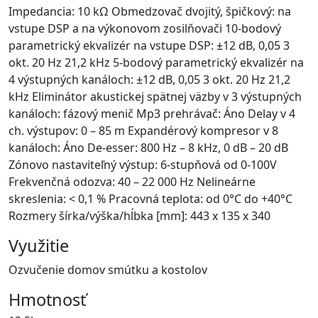
Impedancia: 10 kΩ Obmedzovač dvojitý, špičkový: na
vstupe DSP a na výkonovom zosilňovači 10-bodový
parametrický ekvalizér na vstupe DSP: ±12 dB, 0,05 3
okt. 20 Hz 21,2 kHz 5-bodový parametrický ekvalizér na
4 výstupných kanáloch: ±12 dB, 0,05 3 okt. 20 Hz 21,2
kHz Eliminátor akustickej spätnej väzby v 3 výstupných
kanáloch: fázový menič Mp3 prehrávač: Áno Delay v 4
ch. výstupov: 0 – 85 m Expandérový kompresor v 8
kanáloch: Áno De-esser: 800 Hz – 8 kHz, 0 dB – 20 dB
Zónovo nastaviteľný výstup: 6-stupňová od 0-100V
Frekvenčná odozva: 40 – 22 000 Hz Nelineárne
skreslenia: < 0,1 % Pracovná teplota: od 0°C do +40°C
Rozmery šírka/výška/hĺbka [mm]: 443 x 135 x 340
Využitie
Ozvučenie domov smútku a kostolov
Hmotnosť