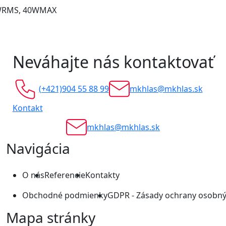
20WRMS, 40WMAX
Neváhajte nás kontaktovať
(+421)904 55 88 99
mkhlas@mkhlas.sk
Kontakt
mkhlas@mkhlas.sk
Navigácia
O nás
Referencie
Kontakty
Obchodné podmienky
GDPR - Zásady ochrany osobný
Mapa stránky