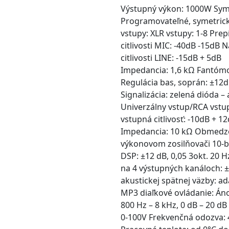
Výstupný výkon: 1000W Symet
Programovateľné, symetrick
vstupy: XLR vstupy: 1-8 Pre
citlivosti MIC: -40dB -15dB 
citlivosti LINE: -15dB + 5dB
Impedancia: 1,6 kΩ Fantómová
Regulácia bas, soprán: ±12dB
Signalizácia: zelená dióda –
Univerzálny vstup/RCA vstup
vstupná citlivosť: -10dB + 1
Impedancia: 10 kΩ Obmedzov
výkonovom zosilňovači 10-b
DSP: ±12 dB, 0,05 3okt. 20 
na 4 výstupných kanáloch: ±
akustickej spätnej väzby: a
MP3 diaľkové ovládanie: Áno
800 Hz – 8 kHz, 0 dB – 20 d
0-100V Frekvenčná odozva: 4