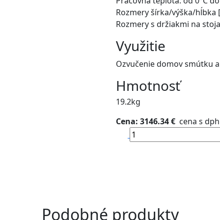
Pracovná teplota: od 0°C do
Rozmery šírka/výška/hĺbka [
Rozmery s držiakmi na stoja
Využitie
Ozvučenie domov smútku a
Hmotnosť
19.2kg
Cena: 3146.34 €
cena s dph
Podobné produkty