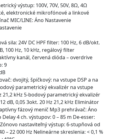
rický výstup: 100V, 70V, 50V, 8Ω, 4Ω
é, elektronické mikrofónové a linkové
pínač MIC/LINE: Áno Nastavenie
Nastavenie
 sila: 24V DC HPF filter: 100 Hz, 6 dB/okt.
, 100 Hz, 10 kHz, regálový filter
 aktívny kanál, červená dióda – overdrive
: 9
2dB
ač: dvojitý, špičkový: na vstupe DSP a na
odový parametrický ekvalizér na vstupe
Hz 21,2 kHz 5-bodový parametrický ekvalizér
12 dB, 0,05 3okt. 20 Hz 21,2 kHz Eliminátor
daptívny fázový menič Mp3 prehrávač: Áno
 Delay 4 ch. výstupov: 0 – 85 m De-esser:
B Zónovo nastaviteľný výstup: 6-stupňová od
0 – 22 000 Hz Nelineárne skreslenia: < 0,1 %