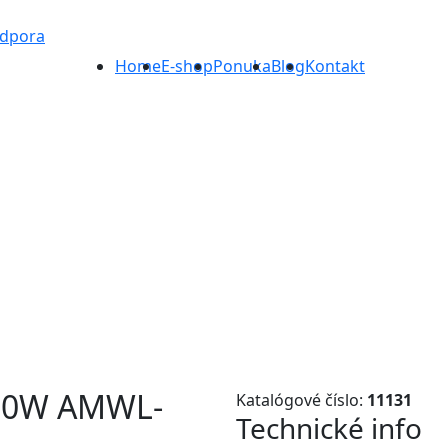
odpora
Home
E-shop
Ponuka
Blog
Kontakt
000W AMWL-
Katalógové číslo:
11131
Technické info