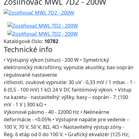
Zosilňovač MWL 7D2 - 200W
Katalógové číslo:
10782
Technické info
• Výstupný výkon (sínus) - 200 W • Symetrický
elektronický mikrofónny, vypnutie akustiky, bas-soprán
regulované nastavenie
citlivosti. zvukové vypnutie: 30 uV - 0,33 mV / 1 mbar. - 1 -
6 (0,5 - 100 mV) 1 kΩ 24 V DC fantómový výkon. • Vstup
na kazetu - nastaviteľný: výšky, basy – soprán - 7: (100
mV - 1 V ) 300 kΩ •
Výkonové pásmo - 40 - 22000 Hz • Nelineárne
deformácie - <0.05% • Výstupné napätie pre vedenie –
100 V, 70 V, 50 V, 8Ω, 4Ω • Nastaviteľný výstup zóny -
Reg. 6 etáp od 0 do 100 V. • Grafický ekvalizér (125 Hz;