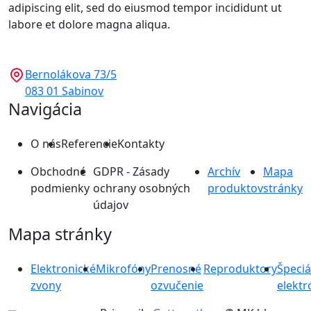
adipiscing elit, sed do eiusmod tempor incididunt ut
labore et dolore magna aliqua.
Bernolákova 73/5
083 01 Sabinov
Navigácia
O nás
Referencie
Kontakty
Obchodné
GDPR - Zásady
Archív
Mapa
podmienky
ochrany osobných
produktov
stránky
údajov
Mapa stránky
Elektronické
Mikrofóny
Prenosné
Reproduktory
Špeciá
zvony
ozvučenie
elektr