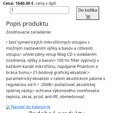
Cena: 1640.00 €
cena s dph
Do košíka
Popis produktu
Zosilňovacie zariadenie:
• šesť symetrických mikrofónnych vstupov s
možným nastavením výšky a basov a citlivosti
vstupu;• univerzálny vstup Mag-CD s ovládaním
zosilnenia, výšky a basov;• 100 Hz filter vypnutý v
každom kanáli mikrofónu, napájanie Phantom a
brána šumu;• 21-bodový grafický ekvalizér;•
parametrický ekvalizér v celom akustickom pásme s
reguláciou od 0 ÷ -20dB;• potlačovač akustickej
spätnej väzby;• ochrana výkonového zosilňovača:
teplota, skrat, prúd, anti-RF, obmedzovač;
Naspäť do kategórie