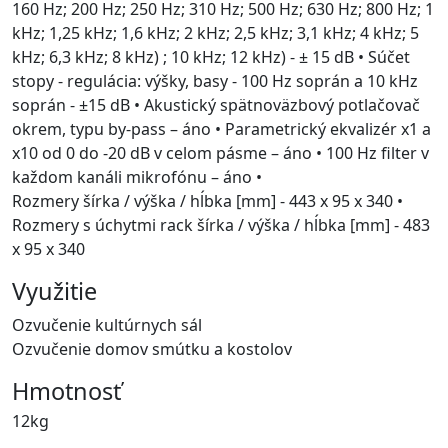
160 Hz; 200 Hz; 250 Hz; 310 Hz; 500 Hz; 630 Hz; 800 Hz; 1
kHz; 1,25 kHz; 1,6 kHz; 2 kHz; 2,5 kHz; 3,1 kHz; 4 kHz; 5
kHz; 6,3 kHz; 8 kHz) ; 10 kHz; 12 kHz) - ± 15 dB • Súčet
stopy - regulácia: výšky, basy - 100 Hz soprán a 10 kHz
soprán - ±15 dB • Akustický spätnoväzbový potlačovač
okrem, typu by-pass – áno • Parametrický ekvalizér x1 a
x10 od 0 do -20 dB v celom pásme – áno • 100 Hz filter v
každom kanáli mikrofónu – áno •
Rozmery šírka / výška / hĺbka [mm] - 443 x 95 x 340 •
Rozmery s úchytmi rack šírka / výška / hĺbka [mm] - 483
x 95 x 340
Využitie
Ozvučenie kultúrnych sál
Ozvučenie domov smútku a kostolov
Hmotnosť
12kg