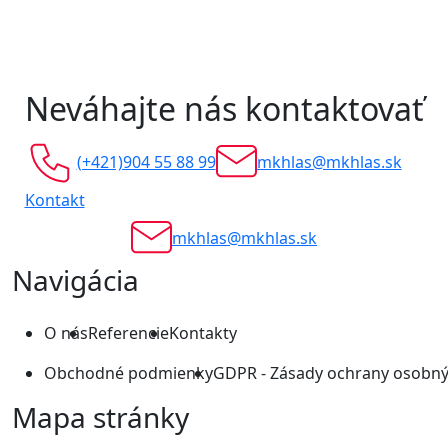
Neváhajte nás kontaktovať
(+421)904 55 88 99
mkhlas@mkhlas.sk
Kontakt
mkhlas@mkhlas.sk
Navigácia
O nás
Referencie
Kontakty
Obchodné podmienky
GDPR - Zásady ochrany osobný
Mapa stránky