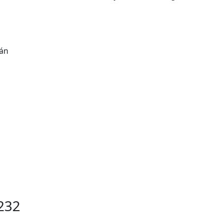
ián
232