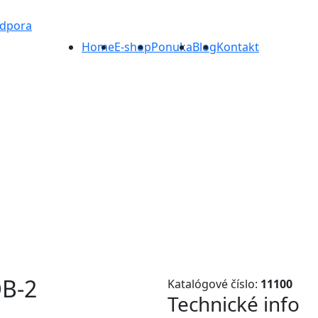
odpora
Home
E-shop
Ponuka
Blog
Kontakt
B-2
Katalógové číslo:
11100
Technické info