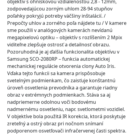
objektív s ohniskovou vzdialenosťou 2,8 - 12mm,
zodpovedajúcou zorným uhlom 28-94 stupňov
poľahky pokryjú potreby väčšiny inštalácií. /
Prepočty uhlov a zorného poľa nájdete tu / V kamere
sme použili v analógových kamerách nevídanú
megapixelovú optiku – objektív s rozlíšením 2 Mpix
viditeľne zlepšuje ostrosť a detailnosť obrazu.
Pozoruhodná je aj ďalšia funkcionalita objektívu v
Samsung SCO-2080RP – funkcia automatickej
mechanickej regulácie otvorenia clony Auto Iris.
Vďaka tejto funkcii sa kamera prispôsobuje
svetelným podmienkam, čo zaisťuje konštantnú
úroveň osvetlenia prevodníka a garantuje riadny
obraz v extrémnych podmienkach. Stáva sa aj
nadpriemerne odolnou voči bodovému
nadmernému osvetleniu, napr. svetlometmi vozidiel.
V objektíve bola použitá IR korekcia, ktorá poskytuje
zreteľný a ostrý obraz pri nočnom snímaní
podporenom osvetľovači infračervenej časti spektra.