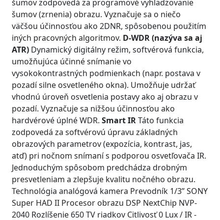
šumov zodpovedá za programové vyhladzovanie
šumov (zrnenia) obrazu. Vyznačuje sa o niečo
väčšou účinnosťou ako 2DNR, spôsobenou použitím
iných pracovných algoritmov.
D-WDR (nazýva sa aj
ATR)
Dynamický digitálny režim, softvérová funkcia,
umožňujúca účinné snímanie vo
vysokokontrastných podmienkach (napr. postava v
pozadí silne osvetleného okna). Umožňuje udržať
vhodnú úroveň osvetlenia postavy ako aj obrazu v
pozadí. Vyznačuje sa nižšou účinnosťou ako
hardvérové úplné WDR.
Smart IR
Táto funkcia
zodpovedá za softvérovú úpravu základných
obrazových parametrov (expozícia, kontrast, jas,
atď) pri nočnom snímaní s podporou osvetľovača IR.
Jednoduchým spôsobom predchádza drobným
presvetleniam a zlepšuje kvalitu nočného obrazu.
Technológia analógová kamera Prevodník 1/3” SONY
Super HAD II Procesor obrazu DSP NextChip NVP-
2040 Rozlíšenie 650 TV riadkov Citlivosť 0 Lux / IR -