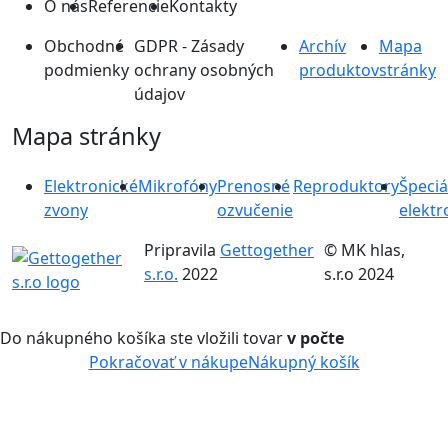
O nás
Referencie
Kontakty
Obchodné
GDPR - Zásady
Archív
Mapa
podmienky
ochrany osobných
produktov
stránky
údajov
Mapa stránky
Elektronické
Mikrofóny
Prenosné
Reproduktory
Špeciá
zvony
ozvučenie
elektr
Pripravila
Gettogether
© MK hlas,
s.r.o.
2022
s.r.o 2024
Do nákupného košíka ste vložili tovar
v počte
Pokračovať v nákupe
Nákupný košík