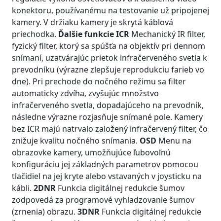
konektoru, používanému na testovanie už pripojenej
kamery. V držiaku kamery je skrytá káblová
priechodka.
Ďalšie funkcie
ICR
Mechanický IR filter,
fyzický filter, ktorý sa spúšťa na objektív pri dennom
snímaní, uzatvárajúc prietok infračerveného svetla k
prevodníku (výrazne zlepšuje reprodukciu farieb vo
dne). Pri prechode do nočného režimu sa filter
automaticky zdvíha, zvyšujúc množstvo
infračerveného svetla, dopadajúceho na prevodník,
následne výrazne rozjasňuje snímané pole. Kamery
bez ICR majú natrvalo založený infračervený filter, čo
znižuje kvalitu nočného snímania.
OSD
Menu na
obrazovke kamery, umožňujúce ľubovoľnú
konfiguráciu jej základných parametrov pomocou
tlačidiel na jej kryte alebo vstavaných v joysticku na
kábli.
2DNR
Funkcia digitálnej redukcie šumov
zodpovedá za programové vyhladzovanie šumov
(zrnenia) obrazu.
3DNR
Funkcia digitálnej redukcie