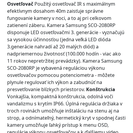
Osvetľovač
Použitý osvetľovač IR s maximálnym
efektívnym dosahom 40m zaisťuje správne
fungovanie kamery v noci, a to aj pri celkovom
zatienení záberu. Kamera Samsung SCO-2080RP
disponuje LED osvetľovačmi 3. generácie - vyznačujú
sa vysokou účinnosťou (jedna veľká LED dióda
3.generácie nahradí až 20 malých diód) a
nadpriemernou životnosť (100.000 hodín - viac ako
11 rokov nepretržitej prevádzky). Kamera Samsung
SCO-2080RP je vybavená reguláciou výkonu
osvetľovačov pomocou potenciometra - môžete
plynule regulovať ich výkon a zabudnúť na
presvetľovanie blízkych priestorov.
Konštrukcia
Vonkajšia, kompaktná konštrukcia, odolná voči
vandalizmu s krytím IP66. Úplná regulácia držiaka v
troch rovinách umožňuje inštaláciu na stenu aj na
strop, a odnímateľný, hermetický kryt v spodnej časti
kamery umožňuje ľahký prístup k menu OSD,
regulácie výkonu osvetľovačov a k ďalšiemu video