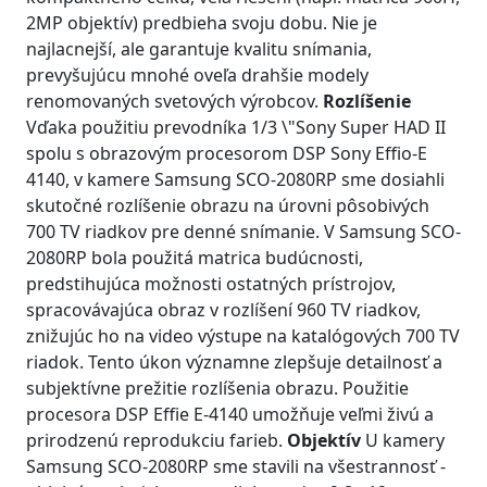
2MP objektív) predbieha svoju dobu. Nie je
najlacnejší, ale garantuje kvalitu snímania,
prevyšujúcu mnohé oveľa drahšie modely
renomovaných svetových výrobcov.
Rozlíšenie
Vďaka použitiu prevodníka 1/3 \"Sony Super HAD II
spolu s obrazovým procesorom DSP Sony Effio-E
4140, v kamere Samsung SCO-2080RP sme dosiahli
skutočné rozlíšenie obrazu na úrovni pôsobivých
700 TV riadkov pre denné snímanie. V Samsung SCO-
2080RP bola použitá matrica budúcnosti,
predstihujúca možnosti ostatných prístrojov,
spracovávajúca obraz v rozlíšení 960 TV riadkov,
znižujúc ho na video výstupe na katalógových 700 TV
riadok. Tento úkon významne zlepšuje detailnosť a
subjektívne prežitie rozlíšenia obrazu. Použitie
procesora DSP Effie E-4140 umožňuje veľmi živú a
prirodzenú reprodukciu farieb.
Objektív
U kamery
Samsung SCO-2080RP sme stavili na všestrannosť -