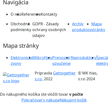
Navigácia
O nás
Referencie
Kontakty
Obchodné
GDPR - Zásady
Archív
Mapa
podmienky
ochrany osobných
produktov
stránky
údajov
Mapa stránky
Elektronické
Mikrofóny
Prenosné
Reproduktory
Špeciá
zvony
ozvučenie
elektr
Pripravila
Gettogether
© MK hlas,
s.r.o.
2022
s.r.o 2024
Do nákupného košíka ste vložili tovar
v počte
Pokračovať v nákupe
Nákupný košík