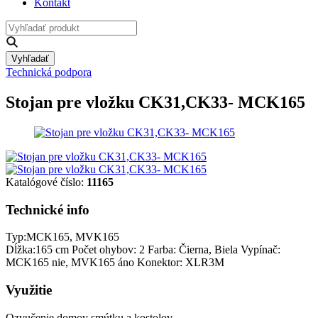
Kontakt
Vyhľadať
Technická podpora
Stojan pre vložku CK31,CK33- MCK165
Katalógové číslo:
11165
Technické info
Typ:MCK165, MVK165
Dĺžka:165 cm Počet ohybov: 2 Farba: Čierna, Biela Vypínač:
MCK165 nie, MVK165 áno Konektor: XLR3M
Využitie
Ozvučenie domov smútku a kostolov