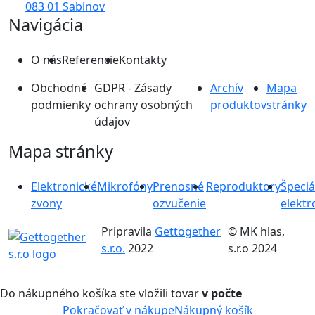
083 01 Sabinov
Navigácia
O nás
Referencie
Kontakty
Obchodné
GDPR - Zásady
Archív
Mapa
podmienky
ochrany osobných
produktov
stránky
údajov
Mapa stránky
Elektronické
Mikrofóny
Prenosné
Reproduktory
Špeciá
zvony
ozvučenie
elektr
Pripravila
Gettogether
© MK hlas,
s.r.o.
2022
s.r.o 2024
Do nákupného košíka ste vložili tovar
v počte
Pokračovať v nákupe
Nákupný košík