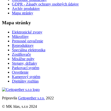
GDPR - Zásady ochrany osobných údajov
Archív produktov
Mapa stránky
Mapa stránky
Elektronické zvony
Mikrofóny
Prenosné ozvučenie
Reproduktory
Špeciálna elektronika
Zosilňovače
Mixážne pulty
Stojany, držiaky
Parkovací systém
Osvetlenie
Kamerový systém
Digitálny rozhlas
Pripravila
Gettogether s.r.o.
2022
© MK hlas, s.r.o 2024