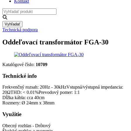
Kontakt
Vyhľadať
Technická podpora
Oddeľovací transformátor FGA-30
Katalógové číslo:
10709
Technické info
Frekvenčný rozsah: 20Hz - 30kHzVstupná/výstupná impedancia:
20ΩTHD: < 0.01%Prevodový pomer: 1:1
Dĺžka kábla: cca 40cm
Rozmery: Ø 24mm x 38mm
Využitie
Obecný rozhlas - Drôtový
Školský rozhlas a zvonenie