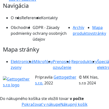
Navigácia
O nás
Referencie
Kontakty
Obchodné
GDPR - Zásady
Archív
Mapa
podmienky
ochrany osobných
produktov
stránky
údajov
Mapa stránky
Elektronické
Mikrofóny
Prenosné
Reproduktory
Špeciá
zvony
ozvučenie
elektr
Pripravila
Gettogether
© MK hlas,
s.r.o.
2022
s.r.o 2024
Do nákupného košíka ste vložili tovar
v počte
Pokračovať v nákupe
Nákupný košík