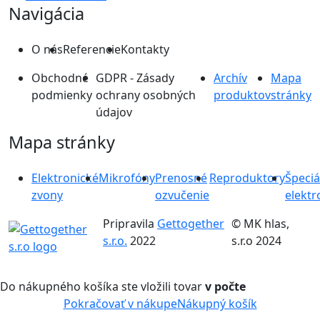
Navigácia
O nás
Referencie
Kontakty
Obchodné
GDPR - Zásady
Archív
Mapa
podmienky
ochrany osobných
produktov
stránky
údajov
Mapa stránky
Elektronické
Mikrofóny
Prenosné
Reproduktory
Špeciá
zvony
ozvučenie
elektr
Pripravila
Gettogether
© MK hlas,
s.r.o.
2022
s.r.o 2024
Do nákupného košíka ste vložili tovar
v počte
Pokračovať v nákupe
Nákupný košík