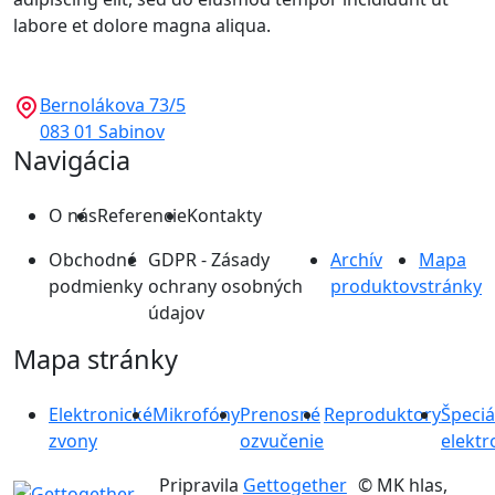
labore et dolore magna aliqua.
Bernolákova 73/5
083 01 Sabinov
Navigácia
O nás
Referencie
Kontakty
Obchodné
GDPR - Zásady
Archív
Mapa
podmienky
ochrany osobných
produktov
stránky
údajov
Mapa stránky
Elektronické
Mikrofóny
Prenosné
Reproduktory
Špeciá
zvony
ozvučenie
elektr
Pripravila
Gettogether
© MK hlas,