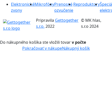
Elektronické
Mikrofóny
Prenosné
Reproduktory
Špeciá
zvony
ozvučenie
elektr
Pripravila
Gettogether
© MK hlas,
s.r.o.
2022
s.r.o 2024
Do nákupného košíka ste vložili tovar
v počte
Pokračovať v nákupe
Nákupný košík