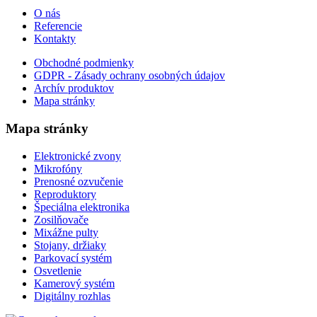
O nás
Referencie
Kontakty
Obchodné podmienky
GDPR - Zásady ochrany osobných údajov
Archív produktov
Mapa stránky
Mapa stránky
Elektronické zvony
Mikrofóny
Prenosné ozvučenie
Reproduktory
Špeciálna elektronika
Zosilňovače
Mixážne pulty
Stojany, držiaky
Parkovací systém
Osvetlenie
Kamerový systém
Digitálny rozhlas