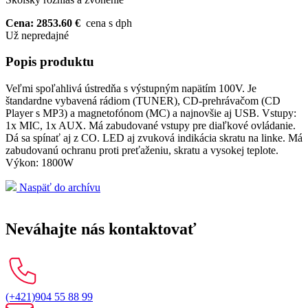
Cena: 2853.60 €
cena s dph
Už nepredajné
Popis produktu
Veľmi spoľahlivá ústredňa s výstupným napätím 100V. Je
štandardne vybavená rádiom (TUNER), CD-prehrávačom (CD
Player s MP3) a magnetofónom (MC) a najnovšie aj USB. Vstupy:
1x MIC, 1x AUX. Má zabudované vstupy pre diaľkové ovládanie.
Dá sa spínať aj z CO. LED aj zvuková indikácia skratu na linke. Má
zabudovanú ochranu proti preťaženiu, skratu a vysokej teplote.
Výkon: 1800W
Naspäť do archívu
Neváhajte nás kontaktovať
(+421)904 55 88 99