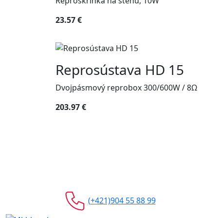
Reproskrinka na stenu, 10W
23.57 €
Reprosústava HD 15
Dvojpásmový reprobox 300/600W / 8Ω
203.97 €
(+421)904 55 88 99