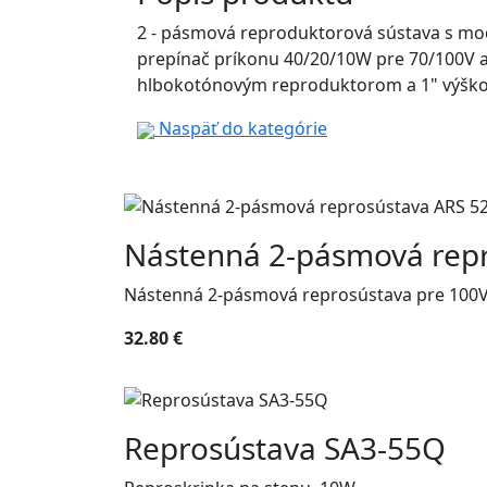
2 - pásmová reproduktorová sústava s mod
prepínač príkonu 40/20/10W pre 70/100V a
hlbokotónovým reproduktorom a 1" výškov
Naspäť do kategórie
Nástenná 2-pásmová repr
Nástenná 2-pásmová reprosústava pre 100V
32.80 €
Reprosústava SA3-55Q