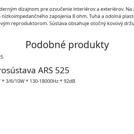
erným dizajnom pre ozvučenie interiérov a exteriérov. Na 
 nízkoimpedančného zapojenia 8 ohm. Tuhá a odolná plasto
ým reproduktorom. Sústava obsahuje otočný kovový držiak
Podobné produkty
osústava ARS 525
 * 3/6/10W * 130-18000Hz * 92dB