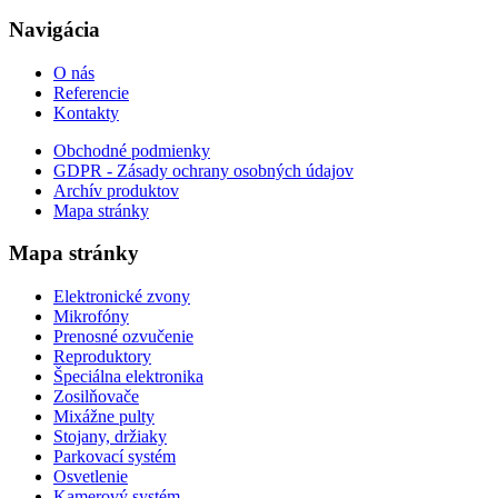
Navigácia
O nás
Referencie
Kontakty
Obchodné podmienky
GDPR - Zásady ochrany osobných údajov
Archív produktov
Mapa stránky
Mapa stránky
Elektronické zvony
Mikrofóny
Prenosné ozvučenie
Reproduktory
Špeciálna elektronika
Zosilňovače
Mixážne pulty
Stojany, držiaky
Parkovací systém
Osvetlenie
Kamerový systém