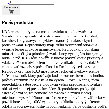
Do košíka
Popis produktu
K3,3 reproduktory patria medzi novinku na poli ozvučenia.
Všeobecne sú špeciálne skonštruované pre ozvučenie katedrál,
kostolov, kongresových objektov s náročnými akustickými
podmienkami. Reproduktory majú širšiu frekvenčnú odozvu a
výrazne lepšie zvukové nasmerovanie. Reproduktory ponúkajú
mimoriadne čistý a prirodzený zvuk, ktorý vynikajúco interpretuje
hudbu a reč. K3,3 séria dokáže zvukovo pokryť väčšie priestory a
vďaka väčšiemu otváraciemu uhlu vo vertikálnej rovine, dokáže
eliminovať rozdiely v počuteľnosti u ľudí, ktorý sedia a stoja.
Reproduktory typu K3,3 môžu sprostredkovať zvukový prenos
širšej mase ľudí, ktorý počúvajú buď hovorené slovo alebo hudbu,
pričom zrozumiteľnosť ostáva na vysokej úrovni. Konfigurácia
reproduktora zabezpečuje produkciu veľmi prirodzeného zvuku v
oblasti vyhradenej pre poslucháčov. Reproduktory poskytujú
estetický vzhľad, rovnomerné prerozdelenie zvuku v celej
miestnosti, vysokú účinnosť malé rozmery, kĺbovú rukoväť alebo v
pozícií hore a dole, 100V výkon, kryt z hliníka pokrytý náterom
odolným voči poveternostným podmienkami. Farby dostupné podľa