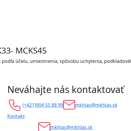
CK33- MCKS45
podľa účelu, umiestnenia, spôsobu uchytenia, podkladovéh
Neváhajte nás kontaktovať
(+421)904 55 88 99
mkhlas@mkhlas.sk
Kontakt
mkhlas@mkhlas.sk