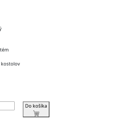
ý
stém
 kostolov
Do košíka