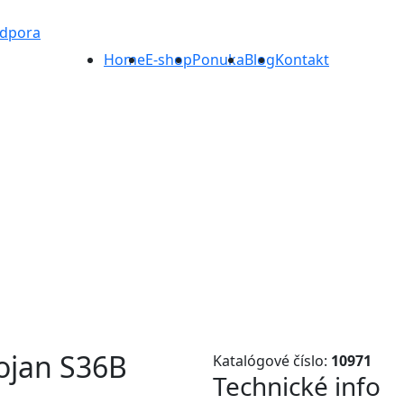
odpora
Home
E-shop
Ponuka
Blog
Kontakt
tojan S36B
Katalógové číslo:
10971
Technické info