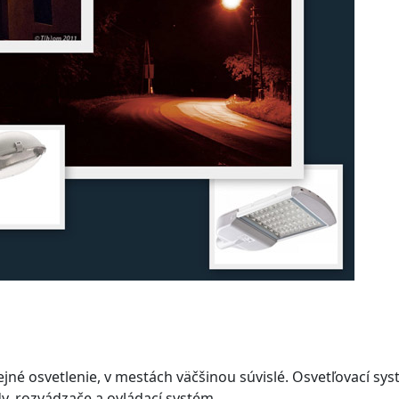
ejné osvetlenie, v mestách väčšinou súvislé. Osvetľovací s
y, rozvádzače a ovládací systém.