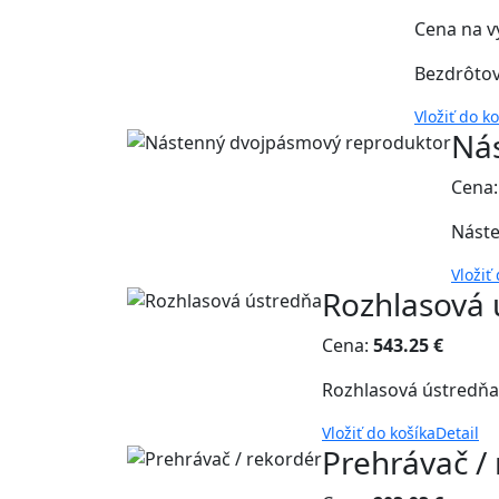
Cena na v
Bezdrôtov
Vložiť do k
Ná
Cena
Náste
Vložiť
Rozhlasová 
Cena:
543.25 €
Rozhlasová ústredňa
Vložiť do košíka
Detail
Prehrávač 