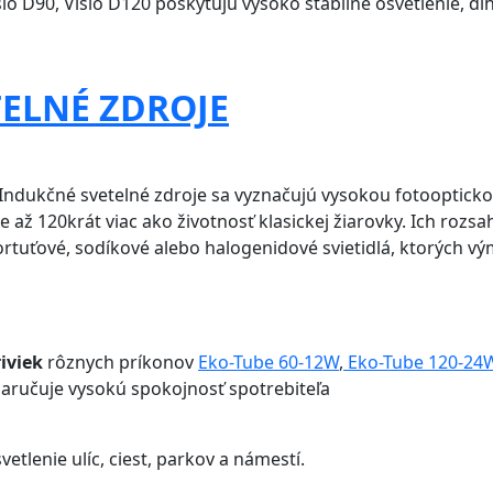
sio D90, Visio D120 poskytujú vysoko stabilné osvetlenie, d
ELNÉ ZDROJE
 Indukčné svetelné zdroje sa vyznačujú vysokou fotooptick
e až 120krát viac ako životnosť klasickej žiarovky. Ich rozsah
ortuťové, sodíkové alebo halogenidové svietidlá, ktorých 
iviek
rôznych príkonov
Eko-Tube 60-12W
,
Eko-Tube 120-24
 zaručuje vysokú spokojnosť spotrebiteľa
etlenie ulíc, ciest, parkov a námestí.