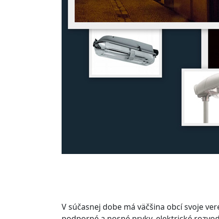
V súčasnej dobe má väčšina obcí svoje ver
podporné a nosné prvky, elektrické rozvod