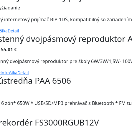
yžiadanie
ý internetový prijímač BIP-1DŠ, kompatibilný so zariadení
ošíka
Detail
stenný dvojpásmový reproduktor A
:
55.01 €
nný dvojpásmový reproduktor pre školy 6W/3W/1,5W- 100
 do košíka
Detail
ústredňa PAA 6506
 6 zón* 650W * USB/SD/MP3 prehrávač s Bluetooth * FM t
/ rekordér FS3000RGUB12V