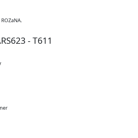
m ROZaNA.
RS623 - T611
V
uner