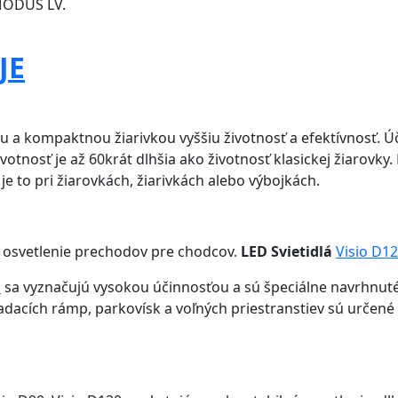
 MODUS LV.
JE
u a kompaktnou žiarivkou vyššiu životnosť a efektívnosť. Ú
otnosť je až 60krát dlhšia ako životnosť klasickej žiarovky. 
 je to pri žiarovkách, žiarivkách alebo výbojkách.
 osvetlenie prechodov pre chodcov.
LED Svietidlá
Visio D1
D
sa vyznačujú vysokou účinnosťou a sú špeciálne navrhnuté 
ladacích rámp, parkovísk a voľných priestranstiev sú určené