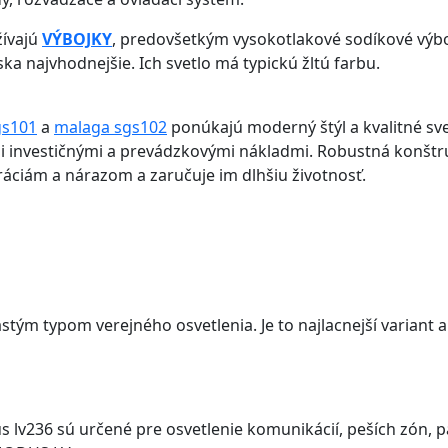
žívajú
VÝBOJKY
, predovšetkým vysokotlakové sodíkové výbo
ka najvhodnejšie. Ich svetlo má typickú žltú farbu.
gs101
a
malaga sgs102
ponúkajú moderný štýl a kvalitné sv
ymi investičnými a prevádzkovými nákladmi. Robustná konšt
ráciám a nárazom a zaručuje im dlhšiu životnosť.
astým typom verejného osvetlenia. Je to najlacnejší variant
 lv236 sú určené pre osvetlenie komunikácií, peších zón,