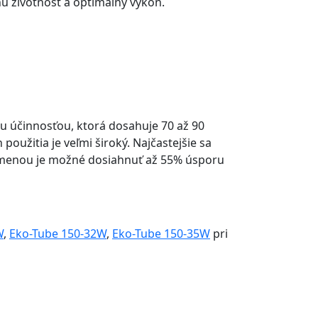
lhú životnosť a optimálny výkon.
ou účinnosťou, ktorá dosahuje 70 až 90
 použitia je veľmi široký. Najčastejšie sa
výmenou je možné dosiahnuť až 55% úsporu
W
,
Eko-Tube 150-32W
,
Eko-Tube 150-35W
pri