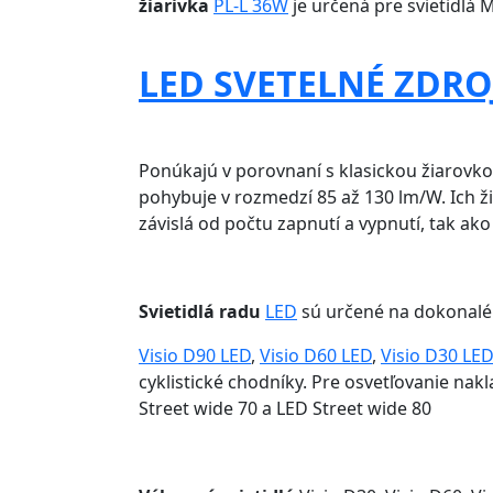
žiarivka
PL-L 36W
je určená pre svietidlá
LED SVETELNÉ ZDRO
Ponúkajú v porovnaní s klasickou žiarovko
pohybuje v rozmedzí 85 až 130 lm/W. Ich živ
závislá od počtu zapnutí a vypnutí, tak ako
Svietidlá radu
LED
sú určené na dokonalé
Visio D90 LED
,
Visio D60 LED
,
Visio D30 LE
cyklistické chodníky. Pre osvetľovanie nak
Street wide 70 a LED Street wide 80