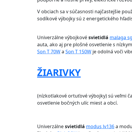
V obciach sa v súčasnosti najčastejšie pou
sodíkové výbojky sú z energetického hľadis
Univerzálne výbojkové
svietidlá
malaga s
auta, ako aj pre plošné osvetlenie s nízk
Son T 70W
a
Son T 150W
je odolná voči vib
ŽIARIVKY
(nízkotlakové ortuťové výbojky) sú veľmi č
osvetlenie bočných ulíc miest a obcí.
Univerzálne
svietidlá
modus lv136
a modus