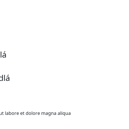
lá
dlá
ut labore et dolore magna aliqua
Š