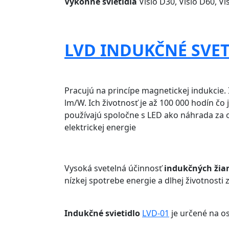
Výkonné svietidlá
Visio D30, Visio D60, Vi
LVD INDUKČNÉ SVET
Pracujú na princípe magnetickej indukcie.
lm/W. Ich životnosť je až 100 000 hodín čo j
používajú spoločne s LED ako náhrada za 
elektrickej energie
Vysoká svetelná účinnosť
indukčných žiar
nízkej spotrebe energie a dlhej životnosti
Indukčné svietidlo
LVD-01
je určené na osv