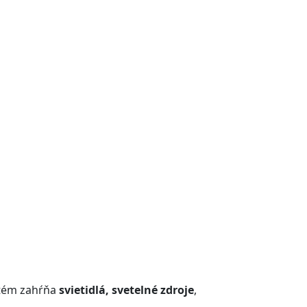
ystém zahŕňa
svietidlá, svetelné zdroje
,