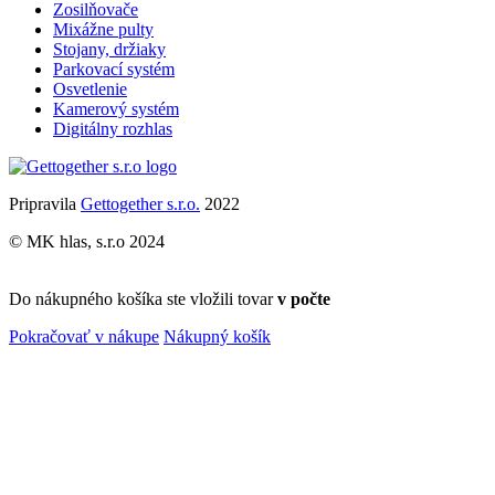
Zosilňovače
Mixážne pulty
Stojany, držiaky
Parkovací systém
Osvetlenie
Kamerový systém
Digitálny rozhlas
Pripravila
Gettogether s.r.o.
2022
© MK hlas, s.r.o 2024
Do nákupného košíka ste vložili tovar
v počte
Pokračovať v nákupe
Nákupný košík