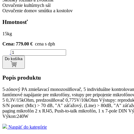
Ozvučenie kultúrnych sál
Ozvučenie domov smútku a kostolov
Hmotnosť
15kg
Cena: 779.00 €
cena s dph
Do košíka
Popis produktu
5-zónový PA zmiešavací monozosilňovač, 5 individuálne kontrolovanýc
fantómové napájanie pre mikrofóny, vstupy pre pripojenie mikrof
5 0,3V/15kOhm, predzosilňovač 0,775V/10kOhm Výstupy: reproduk
S/N pomer: (Mic) > 70 dB, "A" záťažový, (Line) > 80dB, "A" zá
paging mikrofón 2 x RJ45, Push-to-talk mikrofón, 1 x 7-pole DIN V
Výkon:240W
Naspäť do kategórie