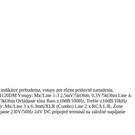
ndikátor prebudenia, vstupy pre rôzne prídavné zariadenia,
 PA-1120DM Vstupy: Mic/Line 1-3 2,5mV/5kOhm, 0,3V/5kOhm Line 4-
V/3kOhm Ovládanie tónu Bass ±10dB/100Hz, Treble ±10dB/10kHz
py: Mic/Line 3 x 6.3mm/XLR (Combo) Line 2 x RCA L/R, Zone
ájanie 230V/50Hz 24V DC prípojný terminál na záložné napájanie