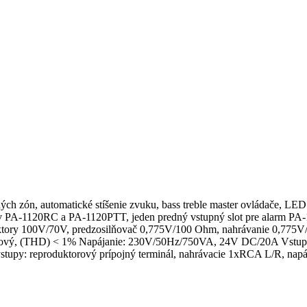
h zón, automatické stíšenie zvuku, bass treble master ovládače, LED i
ónov PA-1120RC a PA-1120PTT, jeden predný vstupný slot pre alarm
tory 100V/70V, predzosilňovač 0,775V/100 Ohm, nahrávanie 0,775
ťažový, (THD) < 1% Napájanie: 230V/50Hz/750VA, 24V DC/20A Vstu
ýstupy: reproduktorový prípojný terminál, nahrávacie 1xRCA L/R, nap