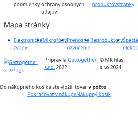
podmienky
ochrany osobných
produktov
stránky
údajov
Mapa stránky
Elektronické
Mikrofóny
Prenosné
Reproduktory
Špeciá
zvony
ozvučenie
elektr
Pripravila
Gettogether
© MK hlas,
s.r.o.
2022
s.r.o 2024
Do nákupného košíka ste vložili tovar
v počte
Pokračovať v nákupe
Nákupný košík