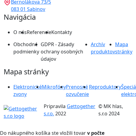
Bernolákova 73/5
083 01 Sabinov
Navigácia
O nás
Referencie
Kontakty
Obchodné
GDPR - Zásady
Archív
Mapa
podmienky
ochrany osobných
produktov
stránky
údajov
Mapa stránky
Elektronické
Mikrofóny
Prenosné
Reproduktory
Špeciá
zvony
ozvučenie
elektr
Pripravila
Gettogether
© MK hlas,
s.r.o.
2022
s.r.o 2024
Do nákupného košíka ste vložili tovar
v počte