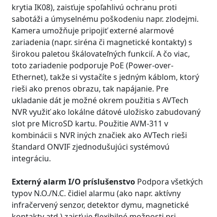
krytia IK08), zaisťuje spoľahlivú ochranu proti
sabotáži a úmyselnému poškodeniu napr. zlodejmi.
Kamera umožňuje pripojiť externé alarmové
zariadenia (napr. siréna či magnetické kontakty) s
širokou paletou škálovateľných funkcií. A čo viac,
toto zariadenie podporuje PoE (Power-over-
Ethernet), takže si vystačíte s jedným káblom, ktorý
rieši ako prenos obrazu, tak napájanie. Pre
ukladanie dát je možné okrem použitia s AVTech
NVR využiť ako lokálne dátové uložisko zabudovaný
slot pre MicroSD kartu. Použitie AVM-311 v
kombinácii s NVR iných značiek ako AVTech rieši
štandard ONVIF zjednodušujúci systémovú
integráciu.
Externý alarm I/O príslušenstvo
Podpora všetkých
typov N.O./N.C. čidiel alarmu (ako napr. aktívny
infračervený senzor, detektor dymu, magnetické
kontakty atd.) zaisťuje flexibilné možnosti pri