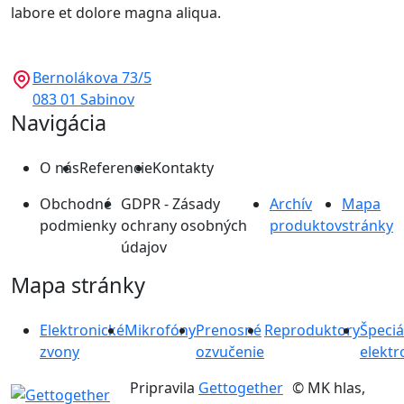
labore et dolore magna aliqua.
Bernolákova 73/5
083 01 Sabinov
Navigácia
O nás
Referencie
Kontakty
Obchodné
GDPR - Zásady
Archív
Mapa
podmienky
ochrany osobných
produktov
stránky
údajov
Mapa stránky
Elektronické
Mikrofóny
Prenosné
Reproduktory
Špeciá
zvony
ozvučenie
elektr
Pripravila
Gettogether
© MK hlas,