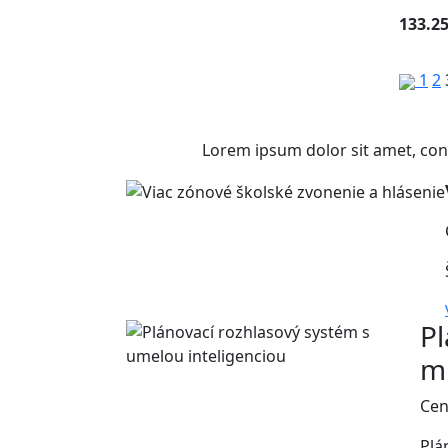
133.25
1
2
Lorem ipsum dolor sit amet, con
Pl
m
Cen
Plá