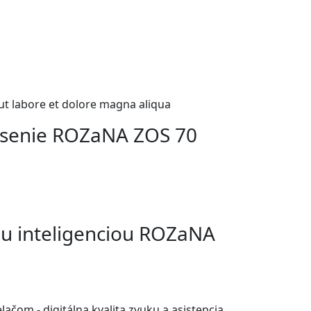
ut labore et dolore magna aliqua
lásenie ROZaNA ZOS 70
ou inteligenciou ROZaNA
čom - digitálna kvalita zvuku a asistencia