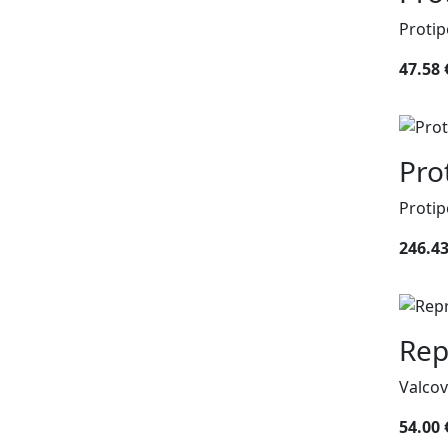
Protip
47.58 
Pro
Protip
246.43
Rep
Valco
54.00 