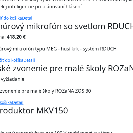
lej inteligencie pri plánovaní hlásení.
iť do košíka
Detail
núrový mikrofón so svetlom RDU
na:
418.20 €
úrový mikrofón typu MEG - husí krk - systém RDUCH
žiť do košíka
Detail
ské zvonenie pre malé školy ROZa
 vyžiadanie
 zvonenie pre malé školy ROZaNA ZOS 30
 košíka
Detail
produktor MKV150