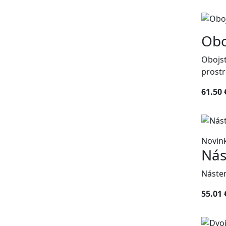
Obo
Obojst
prostr
61.50 
Novin
Nás
Náste
55.01 