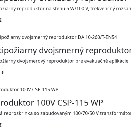
ožiarny reproduktor na stenu 6 W/100 V, frekvenčný rozsah
€
tipožiarny dvojsmerný reprodukto
ožiarny dvojsmerový reproduktor pre evakuačné aplikácie, 1
 €
roduktor 100V CSP-115 WP
vá reproskrinka so zabudovaným 100/70/50 V transformáto
€