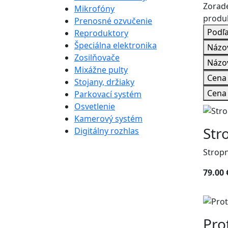
Zorad
Mikrofóny
produ
Prenosné ozvučenie
Podľa
Reproduktory
Špeciálna elektronika
Názo
Zosilňovače
Názo
Mixážne pulty
Cena 
Stojany, držiaky
Cena 
Parkovací systém
Osvetlenie
Kamerový systém
Str
Digitálny rozhlas
Strop
79.00 
Pro