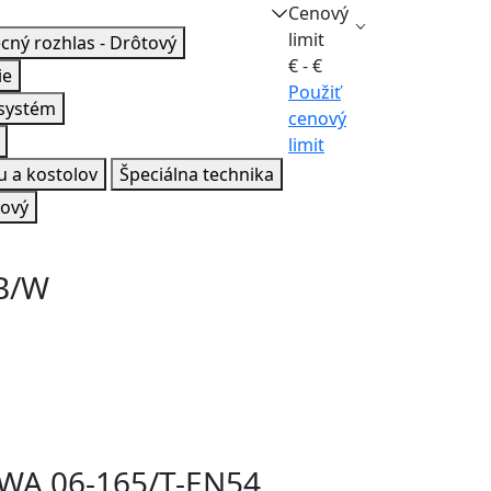
Cenový
limit
cný rozhlas - Drôtový
€ -
€
ie
Použiť
 systém
cenový
limit
 a kostolov
Špeciálna technika
tový
 B/W
 WA 06-165/T-EN54