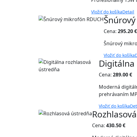
Profesionálny 15W 
Vložiť do košíka
Detail
Šnúrov
Cena:
295.20 €
Šnúrový mikro
Vložiť do košíka
D
Digitálna
Cena:
289.00 €
Moderná digitál
prehrávaním M
Vložiť do košíka
Det
Rozhlasov
Cena:
430.50 €