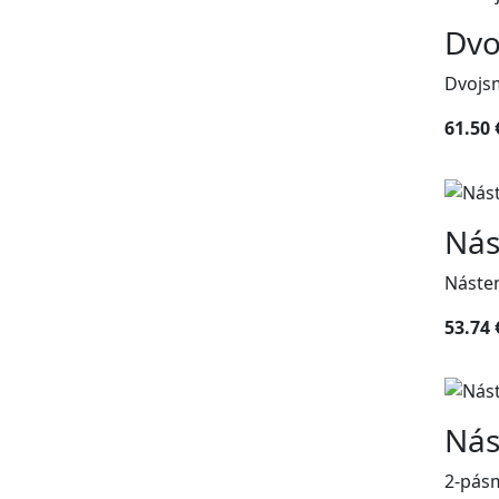
Dvo
Dvojs
61.50 
Nás
Náste
53.74 
Nás
2-pás