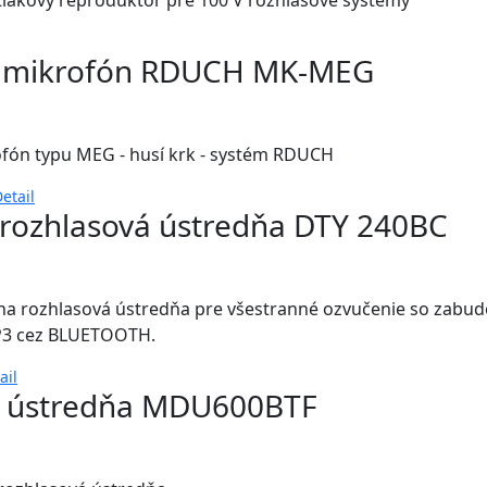
tlakový reproduktor pre 100 V rozhlasové systémy
ý mikrofón RDUCH MK-MEG
fón typu MEG - husí krk - systém RDUCH
etail
 rozhlasová ústredňa DTY 240BC
na rozhlasová ústredňa pre všestranné ozvučenie so zab
P3 cez BLUETOOTH.
ail
á ústredňa MDU600BTF