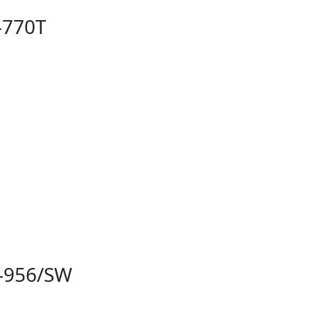
-770T
R-956/SW