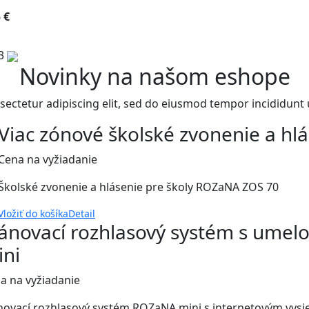
 €
3
Novinky na našom eshope
sectetur adipiscing elit, sed do eiusmod tempor incididunt 
Viac zónové školské zvonenie a h
Cena na vyžiadanie
Školské zvonenie a hlásenie pre školy ROZaNA ZOS 70
Vložiť do košíka
Detail
ánovací rozhlasový systém s umel
ini
a na vyžiadanie
novací rozhlasový systém ROZaNA mini s internetovým vysiela