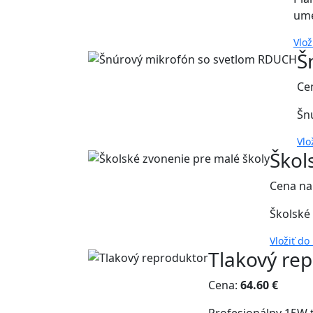
ume
Vlož
Š
Ce
Šn
Vlo
Škol
Cena na
Školské
Vložiť do
Tlakový re
Cena:
64.60 €