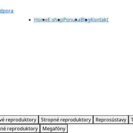
odpora
Home
E-shop
Ponuka
Blog
Kontakt
vé reproduktory
Stropné reproduktory
Reprosústavy
tné reproduktory
Megafóny