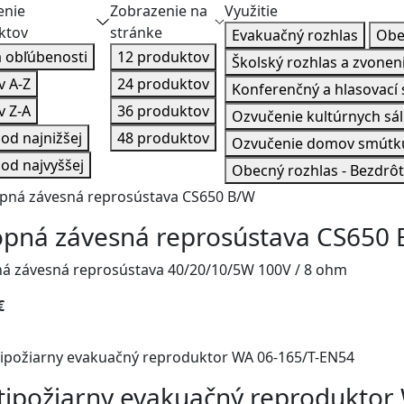
enie
Zobrazenie na
Využitie
ktov
stránke
Evakuačný rozhlas
Obe
 obľúbenosti
12 produktov
Školský rozhlas a zvonen
v A-Z
24 produktov
Konferenčný a hlasovací
v Z-A
36 produktov
Ozvučenie kultúrnych sál
od najnižšej
48 produktov
Ozvučenie domov smútku
od najvyššej
Obecný rozhlas - Bezdrô
opná závesná reprosústava CS650
ná závesná reprosústava 40/20/10/5W 100V / 8 ohm
€
tipožiarny evakuačný reproduktor