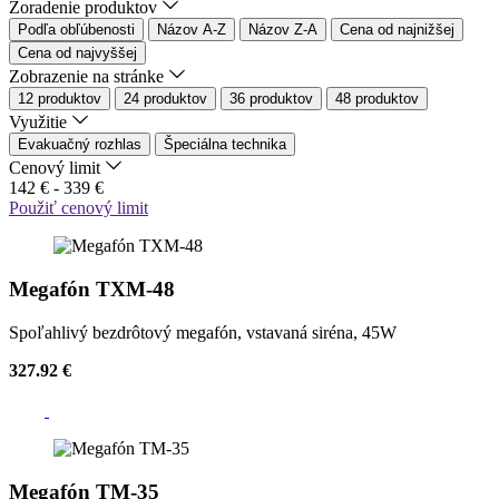
Zoradenie produktov
Podľa obľúbenosti
Názov A-Z
Názov Z-A
Cena od najnižšej
Cena od najvyššej
Zobrazenie na stránke
12 produktov
24 produktov
36 produktov
48 produktov
Využitie
Evakuačný rozhlas
Špeciálna technika
Cenový limit
142
€ -
339
€
Použiť cenový limit
Megafón TXM-48
Spoľahlivý bezdrôtový megafón, vstavaná siréna, 45W
327.92 €
Megafón TM-35