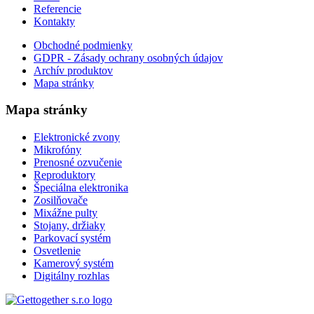
Referencie
Kontakty
Obchodné podmienky
GDPR - Zásady ochrany osobných údajov
Archív produktov
Mapa stránky
Mapa stránky
Elektronické zvony
Mikrofóny
Prenosné ozvučenie
Reproduktory
Špeciálna elektronika
Zosilňovače
Mixážne pulty
Stojany, držiaky
Parkovací systém
Osvetlenie
Kamerový systém
Digitálny rozhlas