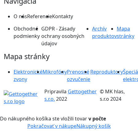
Navigácia
O nás
Referencie
Kontakty
Obchodné
GDPR - Zásady
Archív
Mapa
podmienky
ochrany osobných
produktov
stránky
údajov
Mapa stránky
Elektronické
Mikrofóny
Prenosné
Reproduktory
Špeciá
zvony
ozvučenie
elektr
Pripravila
Gettogether
© MK hlas,
s.r.o.
2022
s.r.o 2024
Do nákupného košíka ste vložili tovar
v počte
Pokračovať v nákupe
Nákupný košík