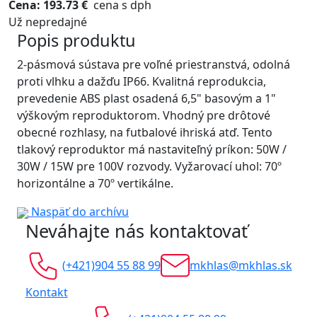
Cena: 193.73 €
cena s dph
Už nepredajné
Popis produktu
2-pásmová sústava pre voľné priestranstvá, odolná
proti vlhku a dažďu IP66. Kvalitná reprodukcia,
prevedenie ABS plast osadená 6,5" basovým a 1"
výškovým reproduktorom. Vhodný pre drôtové
obecné rozhlasy, na futbalové ihriská atď. Tento
tlakový reproduktor má nastaviteľný príkon: 50W /
30W / 15W pre 100V rozvody. Vyžarovací uhol: 70º
horizontálne a 70º vertikálne.
Naspäť do archívu
Neváhajte nás kontaktovať
(+421)904 55 88 99
mkhlas@mkhlas.sk
Kontakt