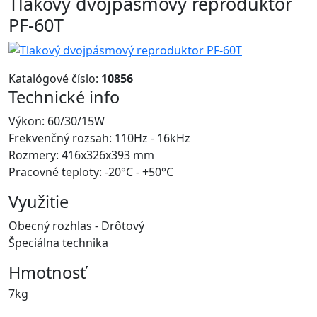
Tlakový dvojpásmový reproduktor
PF-60T
Katalógové číslo:
10856
Technické info
Výkon: 60/30/15W
Frekvenčný rozsah: 110Hz - 16kHz
Rozmery: 416x326x393 mm
Pracovné teploty: -20°C - +50°C
Využitie
Obecný rozhlas - Drôtový
Špeciálna technika
Hmotnosť
7kg