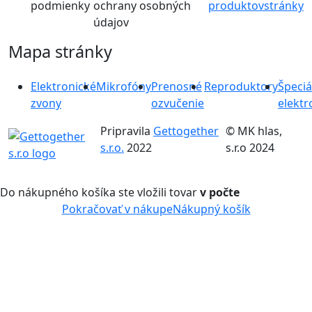
podmienky
ochrany osobných
produktov
stránky
údajov
Mapa stránky
Elektronické
Mikrofóny
Prenosné
Reproduktory
Špeciá
zvony
ozvučenie
elektr
Pripravila
Gettogether
© MK hlas,
s.r.o.
2022
s.r.o 2024
Do nákupného košíka ste vložili tovar
v počte
Pokračovať v nákupe
Nákupný košík