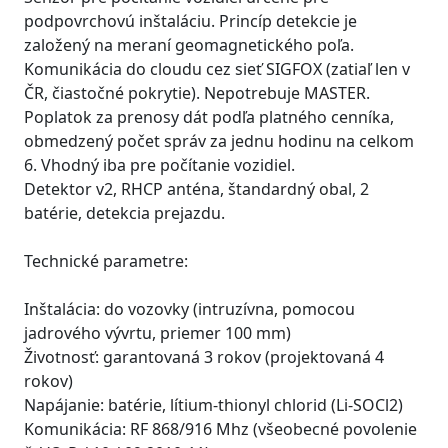
podpovrchovú inštaláciu. Princíp detekcie je
založený na meraní geomagnetického poľa.
Komunikácia do cloudu cez sieť SIGFOX (zatiaľ len v
ČR, čiastočné pokrytie). Nepotrebuje MASTER.
Poplatok za prenosy dát podľa platného cenníka,
obmedzený počet správ za jednu hodinu na celkom
6. Vhodný iba pre počítanie vozidiel.
Detektor v2, RHCP anténa, štandardný obal, 2
batérie, detekcia prejazdu.
Technické parametre:
Inštalácia: do vozovky (intruzívna, pomocou
jadrového vývrtu, priemer 100 mm)
Životnosť: garantovaná 3 rokov (projektovaná 4
rokov)
Napájanie: batérie, lítium-thionyl chlorid (Li-SOCl2)
Komunikácia: RF 868/916 Mhz (všeobecné povolenie