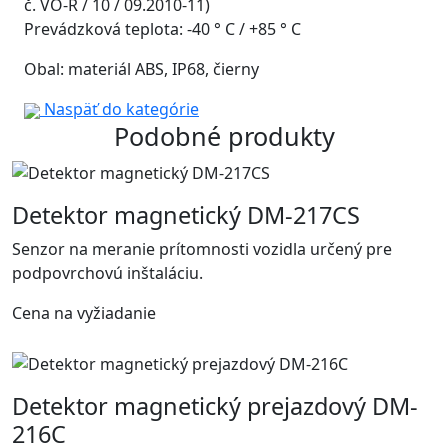
č. VO-R / 10 / 09.2010-11)
Prevádzková teplota: -40 ° C / +85 ° C
Obal: materiál ABS, IP68, čierny
Naspäť do kategórie
Podobné produkty
Detektor magnetický DM-217CS
Senzor na meranie prítomnosti vozidla určený pre
podpovrchovú inštaláciu.
Cena na vyžiadanie
Detektor magnetický prejazdový DM-
216C