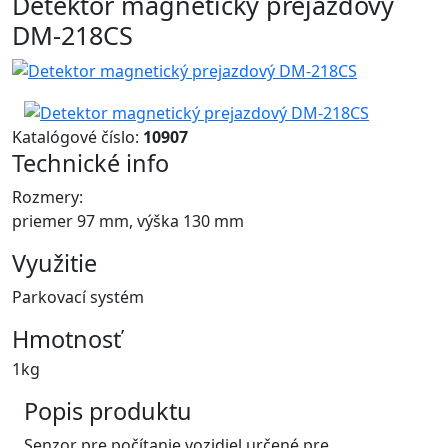
Detektor magnetický prejazdový
DM-218CS
Katalógové číslo:
10907
Technické info
Rozmery:
priemer 97 mm, výška 130 mm
Využitie
Parkovací systém
Hmotnosť
1kg
Popis produktu
Senzor pre počítanie vozidiel určené pre