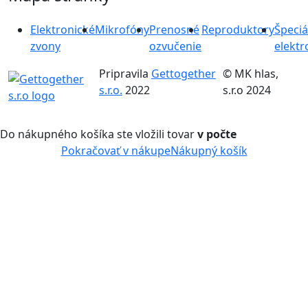
Elektronické
Mikrofóny
Prenosné
Reproduktory
Špeciá
zvony
ozvučenie
elektr
Pripravila
Gettogether
© MK hlas,
s.r.o.
2022
s.r.o 2024
Do nákupného košíka ste vložili tovar
v počte
Pokračovať v nákupe
Nákupný košík