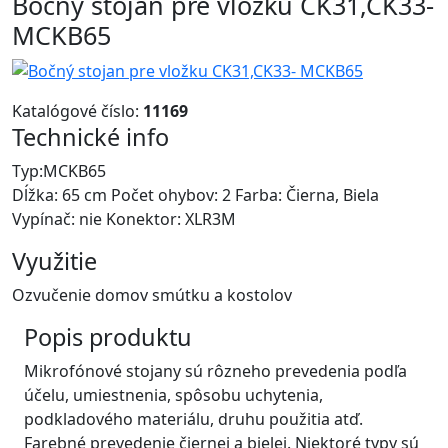
Bočný stojan pre vložku CK31,CK33-
MCKB65
Katalógové číslo:
11169
Technické info
Typ:MCKB65
Dĺžka: 65 cm Počet ohybov: 2 Farba: Čierna, Biela
Vypínač: nie Konektor: XLR3M
Využitie
Ozvučenie domov smútku a kostolov
Popis produktu
Mikrofónové stojany sú rôzneho prevedenia podľa
účelu, umiestnenia, spôsobu uchytenia,
podkladového materiálu, druhu použitia atď.
Farebné prevedenie čiernej a bielej. Niektoré typy sú