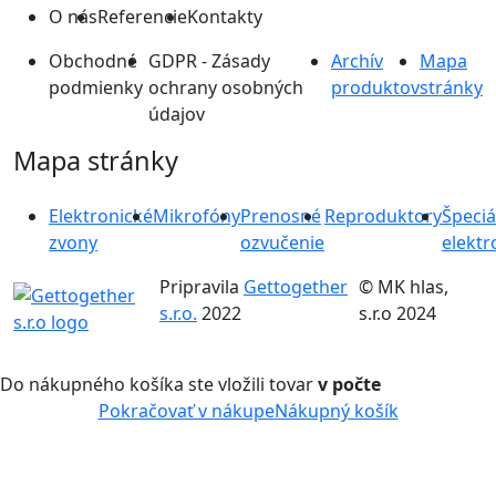
O nás
Referencie
Kontakty
Obchodné
GDPR - Zásady
Archív
Mapa
podmienky
ochrany osobných
produktov
stránky
údajov
Mapa stránky
Elektronické
Mikrofóny
Prenosné
Reproduktory
Špeciá
zvony
ozvučenie
elektr
Pripravila
Gettogether
© MK hlas,
s.r.o.
2022
s.r.o 2024
Do nákupného košíka ste vložili tovar
v počte
Pokračovať v nákupe
Nákupný košík