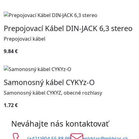
Prepojovací Kábel DIN-JACK 6,3 stereo
Prepojovací kábel
9.84 €
Samonosný kábel CYKYz-O
Samonosný kábel CYKYZ, obecné rozhlasy
1.72 €
Neváhajte nás kontaktovať
(+421)904 55 88 99
mkhlas@mkhlas.sk